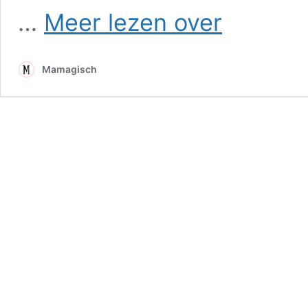
Gelezen:
…
Meer lezen over
Vers
water
voor
Mamagisch
de
bloemen
–
Valérie
Perrin