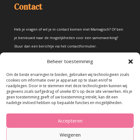
Contact
Heb je vragen of wil je in contact komen met Mamagisch? Of ben
je benieuwd naar de mogelijkheden voor een samenwerking?
Stuur dan een berichtje via het
contactformulier
.
Beheer toestemming
Disclaimer
Om de beste ervaringen te bieden, gebruiken wij technologieën zoals
cookies om informatie over je apparaat op te slaan en/of te
raadplegen. Door in te stemmen met deze technologieën kunnen wij
Alle teksten en foto's op deze site zijn eigendom van Mamagisch.
gegevens zoals surfgedrag of unieke ID's op deze site verwerken. Als je
geen toestemming geeft of uw toestemming intrekt, kan dit een
Teksten en foto's van Mamagisch mogen onder geen beding
nadelige invloed hebben op bepaalde functies en mogelijkheden.
zonder toestemming worden overgenomen. Wanneer er gebruik
wordt gemaakt van teksten en foto's van derden, zal dit
Accepteren
uitdrukkelijk worden vermeld.
Weigeren