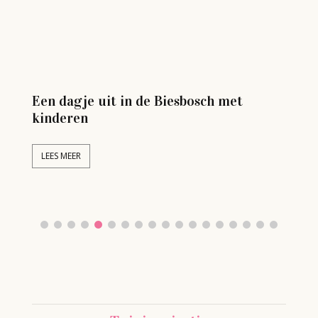
e
Een dagje uit in de Biesbosch met
Ui
kinderen
gr
LEES MEER
L