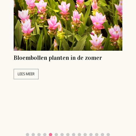
Bloembollen planten in de zomer
Go
zw
LEES MEER
L