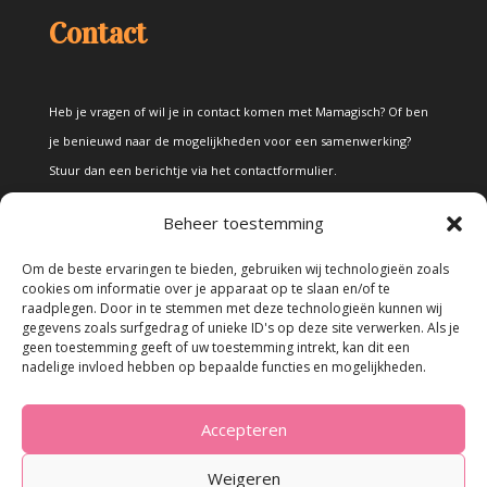
Contact
Heb je vragen of wil je in contact komen met Mamagisch? Of ben
je benieuwd naar de mogelijkheden voor een samenwerking?
Stuur dan een berichtje via het
contactformulier
.
Beheer toestemming
Disclaimer
Om de beste ervaringen te bieden, gebruiken wij technologieën zoals
cookies om informatie over je apparaat op te slaan en/of te
raadplegen. Door in te stemmen met deze technologieën kunnen wij
Alle teksten en foto's op deze site zijn eigendom van Mamagisch.
gegevens zoals surfgedrag of unieke ID's op deze site verwerken. Als je
geen toestemming geeft of uw toestemming intrekt, kan dit een
Teksten en foto's van Mamagisch mogen onder geen beding
nadelige invloed hebben op bepaalde functies en mogelijkheden.
zonder toestemming worden overgenomen. Wanneer er gebruik
wordt gemaakt van teksten en foto's van derden, zal dit
Accepteren
uitdrukkelijk worden vermeld.
Weigeren