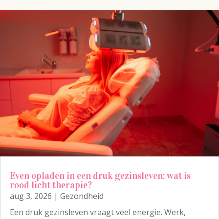
Even opladen in een druk gezinsleven: wat is
rood licht therapie?
aug 3, 2026
|
Gezondheid
Een druk gezinsleven vraagt veel energie. Werk,