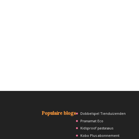
Populaire blogs
Dobbelspel Tienduizenden
Pranamat Eco
Kidsproof pastasaus
Kobo Plus abonnement