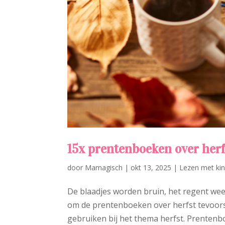
15x prentenboeken over herf
door
Mamagisch
|
okt 13, 2025
|
Lezen met ki
De blaadjes worden bruin, het regent wee
om de prentenboeken over herfst tevoorsc
gebruiken bij het thema herfst. Prentenbo