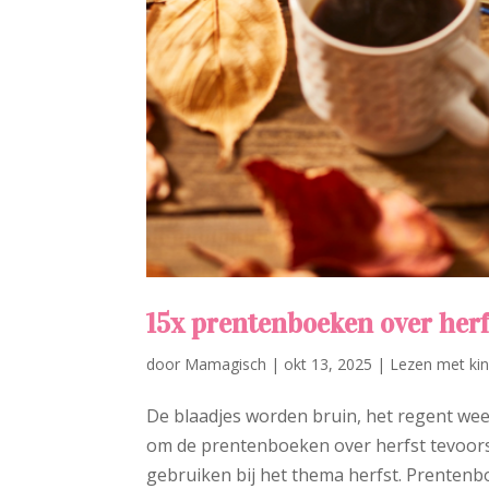
15x prentenboeken over herf
door
Mamagisch
|
okt 13, 2025
|
Lezen met ki
De blaadjes worden bruin, het regent wee
om de prentenboeken over herfst tevoorsc
gebruiken bij het thema herfst. Prentenbo