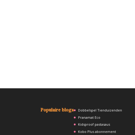
Populaire blogs
Dobbelspel Tienduizenden
Pranamat Eco
Kidsproof pastasaus
Kobo Plus abonnement