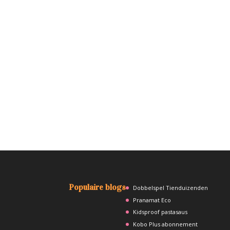
Populaire blogs
Dobbelspel Tienduizenden
Pranamat Eco
Kidsproof pastasaus
Kobo Plus abonnement