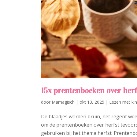
15x prentenboeken over herf
door
Mamagisch
|
okt 13, 2025
|
Lezen met ki
De blaadjes worden bruin, het regent wee
om de prentenboeken over herfst tevoorsc
gebruiken bij het thema herfst. Prentenbo