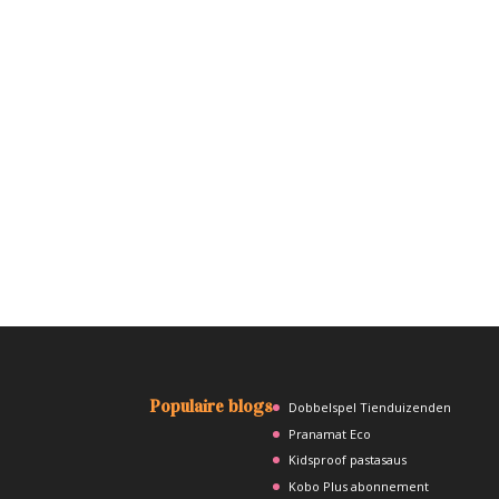
Populaire blogs
Dobbelspel Tienduizenden
Pranamat Eco
Kidsproof pastasaus
Kobo Plus abonnement