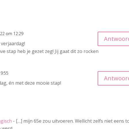
022 om 12:29
Antwoor
 verjaardag!
stap heb je gezet zeg! Jij gaat dit zo rocken
19:55
Antwoor
rdag, én met deze mooie stap!
agisch
- […] mijn 65e zou uitvoeren. Wellicht zelfs niet eens t
en werd…