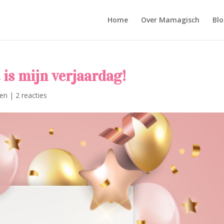
Home
Over Mamagisch
Blo
 is mijn verjaardag!
gen
|
2 reacties