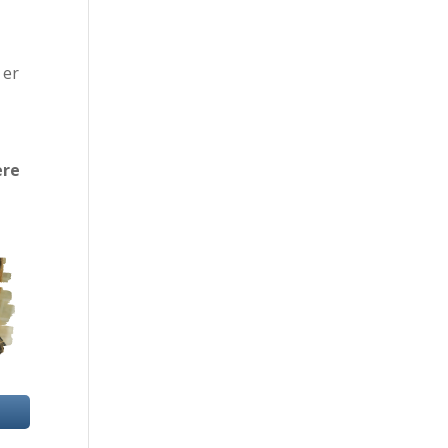
e
 er
ere