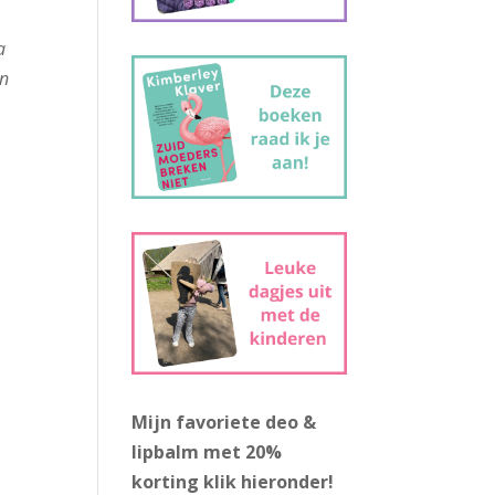
a
en
Mijn favoriete deo &
lipbalm met 20%
korting
klik hieronder!