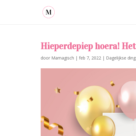
Hieperdepiep hoera! Het
door
Mamagisch
|
feb 7, 2022
|
Dagelijkse din