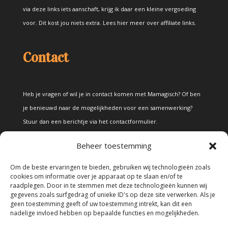
via deze links iets aanschaft, krijg ik daar een kleine vergoeding
voor. Dit kost jou niets extra.
Lees hier meer over affiliate links
.
Contact
Heb je vragen of wil je in contact komen met Mamagisch? Of ben
je benieuwd naar de mogelijkheden voor een samenwerking?
Stuur dan een berichtje via het
contactformulier
.
Beheer toestemming
Disclaimer
Om de beste ervaringen te bieden, gebruiken wij technologieën zoals
cookies om informatie over je apparaat op te slaan en/of te
raadplegen. Door in te stemmen met deze technologieën kunnen wij
Alle teksten en foto's op deze site zijn eigendom van Mamagisch.
gegevens zoals surfgedrag of unieke ID's op deze site verwerken. Als je
geen toestemming geeft of uw toestemming intrekt, kan dit een
Teksten en foto's van Mamagisch mogen onder geen beding
nadelige invloed hebben op bepaalde functies en mogelijkheden.
zonder toestemming worden overgenomen. Wanneer er gebruik