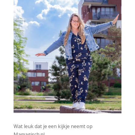
e
:
Wat leuk dat je een kijkje neemt op
Mamagisch.nl