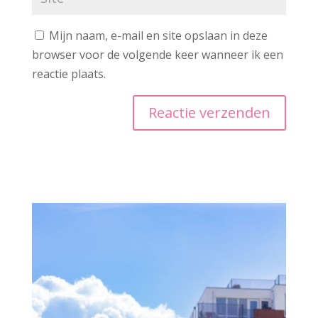
Mijn naam, e-mail en site opslaan in deze
browser voor de volgende keer wanneer ik een
reactie plaats.
A
l
t
e
r
n
a
t
i
v