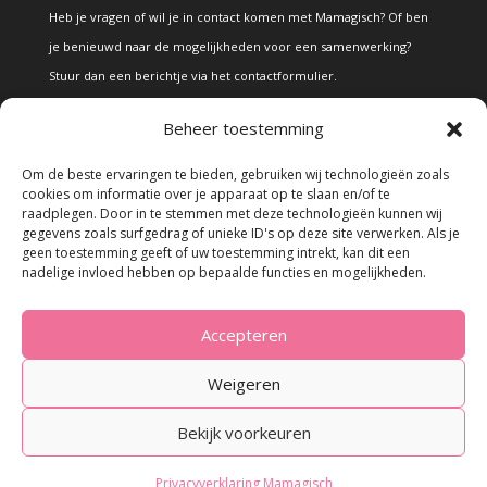
Heb je vragen of wil je in contact komen met Mamagisch? Of ben
je benieuwd naar de mogelijkheden voor een samenwerking?
Stuur dan een berichtje via het
contactformulier
.
Beheer toestemming
Disclaimer
Om de beste ervaringen te bieden, gebruiken wij technologieën zoals
cookies om informatie over je apparaat op te slaan en/of te
raadplegen. Door in te stemmen met deze technologieën kunnen wij
Alle teksten en foto's op deze site zijn eigendom van Mamagisch.
gegevens zoals surfgedrag of unieke ID's op deze site verwerken. Als je
geen toestemming geeft of uw toestemming intrekt, kan dit een
Teksten en foto's van Mamagisch mogen onder geen beding
nadelige invloed hebben op bepaalde functies en mogelijkheden.
zonder toestemming worden overgenomen. Wanneer er gebruik
wordt gemaakt van teksten en foto's van derden, zal dit
Accepteren
uitdrukkelijk worden vermeld.
Weigeren
Bekijk voorkeuren
© 2023 - Mamagisch.nl
Privacyverklaring Mamagisch