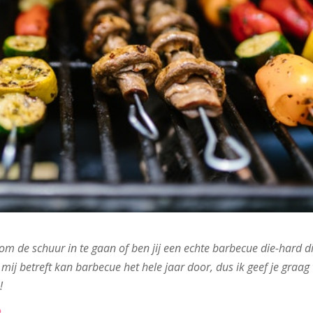
om de schuur in te gaan of ben jij een echte barbecue die-hard d
mij betreft kan barbecue het hele jaar door, dus ik geef je graag
!