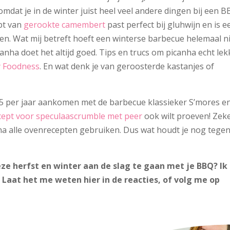
mdat je in de winter juist heel veel andere dingen bij een 
ept van
gerookte camembert
past perfect bij gluhwijn en is e
en. Wat mij betreft hoeft een winterse barbecue helemaal n
nha doet het altijd goed. Tips en trucs om picanha echt lek
y Foodness
. En wat denk je van geroosterde kastanjes of
365 per jaar aankomen met de barbecue klassieker S’mores e
cept voor speculaascrumble met peer
ook wilt proeven! Zek
ijna alle ovenrecepten gebruiken. Dus wat houdt je nog tege
ze herfst en winter aan de slag te gaan met je BBQ? Ik
! Laat het me weten hier in de reacties, of volg me op