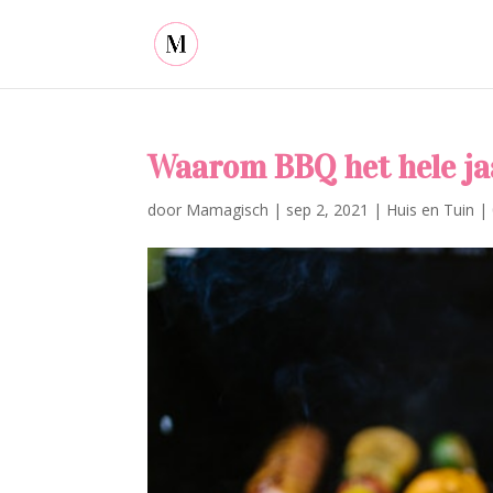
Waarom BBQ het hele ja
door
Mamagisch
|
sep 2, 2021
|
Huis en Tuin
|