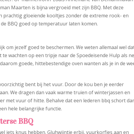
ar man Maarten is bijna vergroeid met zijn BBQ. Met deze
 prachtig gloeiende kooltjes zonder de extreme rook- en
e de BBQ goed op temperatuur laten komen.
ijk om jezelf goed te beschermen. We weten allemaal wel dat
 te wachten op een tripje naar de Spoedeisende Hulp als ne
daarom goede, hittebestendige oven wanten als je in de we
 voorzichtig bent bij het vuur. Door de kou ben je eerder
staan. We dragen dan vaak warme truien of winterjassen en
er met vuur of hitte. Behalve dat een lederen bbq schort da
een hele belangrijke functie.
nterse BBQ
 wel iets knus hebben. Gluhwijntje erbij, vuurkorfjes aan en