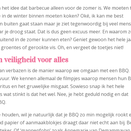
 het idee dat barbecue alleen voor de zomer is. We moeten 
e in de winter binnen moeten koken? Oké, ik kan me best
en buiten gaat staan maar je ziet tegenwoordig bij veel men
r je droog staat. Dat is dus geen excuus meer. En waarom 
luitend in de zomer kunnen eten? Geniet gewoon het hele ja
 groentes of gerookte vis. Oh, en vergeet de toetjes niet!
 veiligheid voor alles
 kan verbazen is de manier waarop we omgaan met een BBQ.
et vuur. We kennen allemaal de filmpjes waarop mensen hun 
ritus en het gruwelijke misgaat. Sowieso snap ik het hele
is wat stinkt is dat het wel. Nee, je hebt geduld nodig en dat
BQ.
 houden, wil je natuurlijk dat je BBQ zo min mogelijk rookt 
d papier of aanmaakblokjes draagt daar niet echt aan bij. B
nsteker. Of ‘mannenfohn’ zoals Annemarie van Demammavan