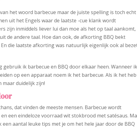
?
g van het woord barbecue maar de juiste spelling is toch echt
en uit het Engels waar de laatste -cue klank wordt
s zijn inmiddels liever lui dan moe als het op taal aankomt,
it de andere taal. Hoe dan ook, de afkorting BBQ bekt
En die laatste afkorting was natuurlijk eigenlijk ook al beze
g gebruik ik barbecue en BBQ door elkaar heen. Wanneer i
eiden op een apparaat noem ik het barbecue. Als ik het heb
 maar duidelijk zijn!
door
althans, dat vinden de meeste mensen. Barbecue wordt
 en een eindeloze voorraad wit stokbrood met satésaus. M
k een aantal leuke tips met je om het hele jaar door de BBQ