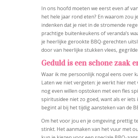
In ons hoofd moeten we eerst even af van
het hele jaar rond eten? En waarom zou j
indenken dat je niet in de stromende reg
prachtige buitenkeukens of veranda’s waa
je heerlijke gerookte BBQ-gerechten uits
door van heerlijke stukken vlees, gegrilde
Geduld is een schone zaak en
Waar ik me persoonlijk nogal eens over
Laten we niet vergeten: je werkt hier m
nog even willen opstoken met een fles spi
spiritusidee niet zo goed, want als er iets 
begint al bij het tijdig aansteken van de B
Om het voor jou en je omgeving prettig te
stinkt. Het aanmaken van het vuur met ou
kun je kiezen voor een speciale BBQ-aa