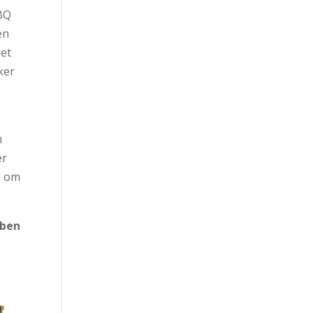
BBQ
en
iet
ker
n
er
n om
 ben