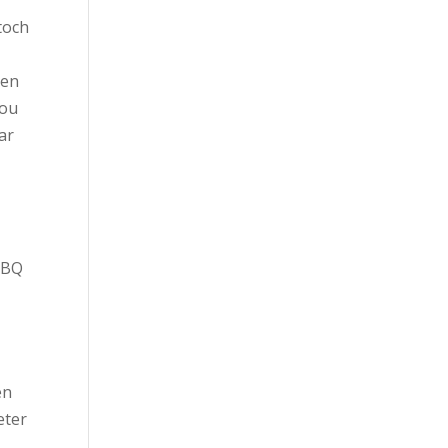
toch
sen
zou
ar
BBQ
en
eter