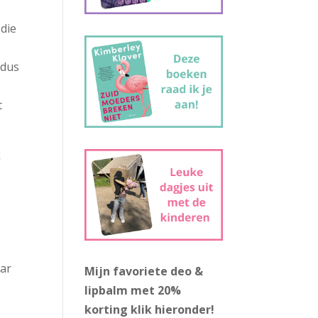
 die
 dus
t
k
aar
Mijn favoriete deo &
lipbalm met 20%
korting
klik hieronder!