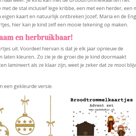
verhaal weer. Je kind kan met de Broodtrommelkaarten het
je met de stal inclusief lege kribbe, een met een herder, een 
 eigen kaart en natuurlijk ontbreken Jozef, Maria en de Eng
rtjes, hier kan je kind zelf een mooie tekening op maken.
zaam en herbruikbaar!
artjes uit. Voordeel hiervan is dat je elk jaar opnieuw de
n laten kleuren.. Zo zie je de groei die je kind doormaakt
en lamineert als ze klaar zijn, weet je zeker dat ze mooi blij
en een gekleurde versie.