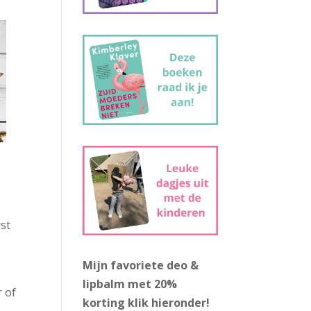
rst
Mijn favoriete deo &
lipbalm met 20%
r of
korting
klik hieronder!