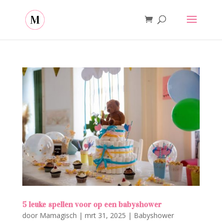
5 leuke spellen voor op een babyshower
door
Mamagisch
|
mrt 31, 2025
|
Babyshower