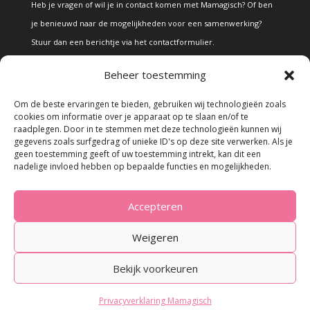
Heb je vragen of wil je in contact komen met Mamagisch? Of ben
je benieuwd naar de mogelijkheden voor een samenwerking?
Stuur dan een berichtje via het
contactformulier
.
Beheer toestemming
Disclaimer
Om de beste ervaringen te bieden, gebruiken wij technologieën zoals
cookies om informatie over je apparaat op te slaan en/of te
raadplegen. Door in te stemmen met deze technologieën kunnen wij
Alle teksten en foto's op deze site zijn eigendom van Mamagisch.
gegevens zoals surfgedrag of unieke ID's op deze site verwerken. Als je
geen toestemming geeft of uw toestemming intrekt, kan dit een
Teksten en foto's van Mamagisch mogen onder geen beding
nadelige invloed hebben op bepaalde functies en mogelijkheden.
zonder toestemming worden overgenomen. Wanneer er gebruik
wordt gemaakt van teksten en foto's van derden, zal dit
Accepteren
uitdrukkelijk worden vermeld.
Weigeren
Bekijk voorkeuren
Privacyverklaring Mamagisch
© 2023 - Mamagisch.nl