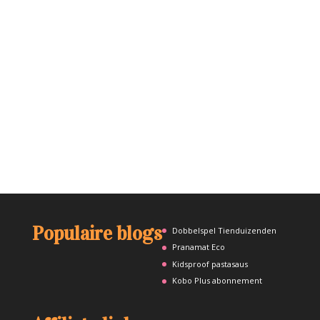
Populaire blogs
Dobbelspel Tienduizenden
Pranamat Eco
Kidsproof pastasaus
Kobo Plus abonnement