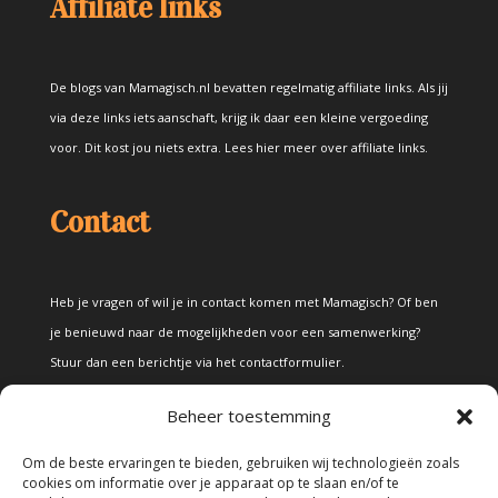
Affiliate links
De blogs van Mamagisch.nl bevatten regelmatig affiliate links. Als jij
via deze links iets aanschaft, krijg ik daar een kleine vergoeding
voor. Dit kost jou niets extra.
Lees hier meer over affiliate links
.
Contact
Heb je vragen of wil je in contact komen met Mamagisch? Of ben
je benieuwd naar de mogelijkheden voor een samenwerking?
Stuur dan een berichtje via het
contactformulier
.
Beheer toestemming
Disclaimer
Om de beste ervaringen te bieden, gebruiken wij technologieën zoals
cookies om informatie over je apparaat op te slaan en/of te