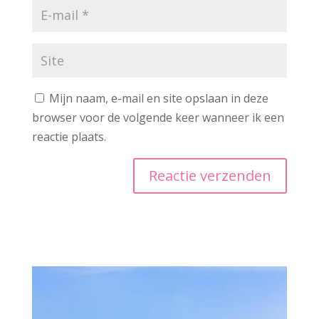
Mijn naam, e-mail en site opslaan in deze
browser voor de volgende keer wanneer ik een
reactie plaats.
A
l
t
e
r
n
a