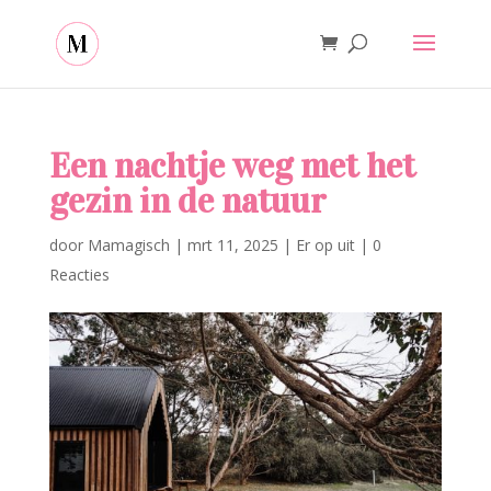
Een nachtje weg met het
gezin in de natuur
door
Mamagisch
|
mrt 11, 2025
|
Er op uit
|
0
Reacties