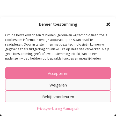
Beheer toestemming
Om de beste ervaringen te bieden, gebruiken wij technologieën zoals
Populaire blogs
Dobbelspel Tienduizenden
cookies om informatie over je apparaat op te slaan en/of te
raadplegen. Door in te stemmen met deze technologieën kunnen wij
Pranamat Eco
gegevens zoals surfgedrag of unieke ID's op deze site verwerken. Als je
Kidsproof pastasaus
geen toestemming geeft of uw toestemming intrekt, kan dit een
Kobo Plus abonnement
nadelige invloed hebben op bepaalde functies en mogelijkheden.
Affiliate links
Accepteren
Weigeren
De blogs van Mamagisch.nl bevatten regelmatig affiliate links. Als jij
Bekijk voorkeuren
via deze links iets aanschaft, krijg ik daar een kleine vergoeding
voor. Dit kost jou niets extra.
Lees hier meer over affiliate links
.
Privacyverklaring Mamagisch