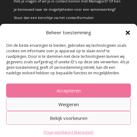
Heb je vragen of wil je in contact komen met Mamagisch? Of ben
je benieuwd naar de mogelijkheden voor een samenwerking?
Stuur dan een berichtje via het
contactformulier
.
Beheer toestemming
Disclaimer
Om de beste ervaringen te bieden, gebruiken wij technologieën zoals
cookies om informatie over je apparaat op te slaan en/of te
raadplegen. Door in te stemmen met deze technologieën kunnen wij
Alle teksten en foto's op deze site zijn eigendom van Mamagisch.
gegevens zoals surfgedrag of unieke ID's op deze site verwerken. Als je
geen toestemming geeft of uw toestemming intrekt, kan dit een
Teksten en foto's van Mamagisch mogen onder geen beding
nadelige invloed hebben op bepaalde functies en mogelijkheden.
zonder toestemming worden overgenomen. Wanneer er gebruik
wordt gemaakt van teksten en foto's van derden, zal dit
Accepteren
uitdrukkelijk worden vermeld.
Weigeren
Bekijk voorkeuren
© 2023 - Mamagisch.nl
Privacyverklaring Mamagisch