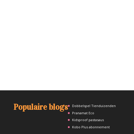
Populaire blogs
Dobbelspel Tienduizenden
Pranamat Eco
Kidsproof pastasaus
Kobo Plus abonnement