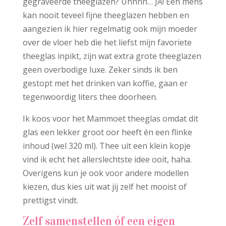
gegraveerde theeglazen? Uhhhh… JA! Een mens
kan nooit teveel fijne theeglazen hebben en
aangezien ik hier regelmatig ook mijn moeder
over de vloer heb die het liefst mijn favoriete
theeglas inpikt, zijn wat extra grote theeglazen
geen overbodige luxe. Zeker sinds ik ben
gestopt met het drinken van koffie, gaan er
tegenwoordig liters thee doorheen.
Ik koos voor het Mammoet theeglas omdat dit
glas een lekker groot oor heeft én een flinke
inhoud (wel 320 ml). Thee uit een klein kopje
vind ik echt het allerslechtste idee ooit, haha.
Overigens kun je ook voor andere modellen
kiezen, dus kies uit wat jij zelf het mooist of
prettigst vindt.
Zelf samenstellen óf een eigen