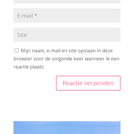
Mijn naam, e-mail en site opslaan in deze
browser voor de volgende keer wanneer ik een
reactie plaats.
A
l
t
e
r