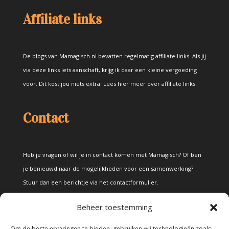
Affiliate links
De blogs van Mamagisch.nl bevatten regelmatig affiliate links. Als jij
via deze links iets aanschaft, krijg ik daar een kleine vergoeding
voor. Dit kost jou niets extra.
Lees hier meer over affiliate links
.
Contact
Heb je vragen of wil je in contact komen met Mamagisch? Of ben
je benieuwd naar de mogelijkheden voor een samenwerking?
Stuur dan een berichtje via het
contactformulier
.
Beheer toestemming
Disclaimer
Om de beste ervaringen te bieden, gebruiken wij technologieën zoals