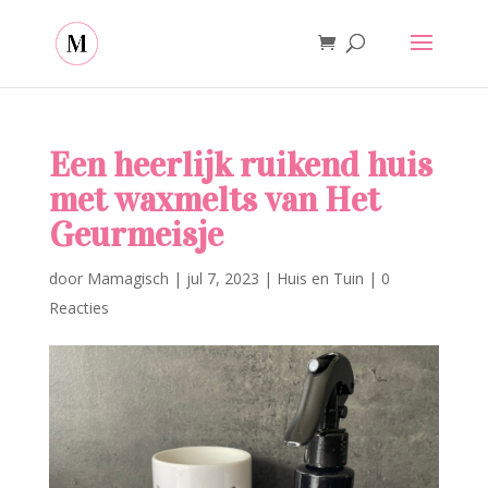
Een heerlijk ruikend huis
met waxmelts van Het
Geurmeisje
door
Mamagisch
|
jul 7, 2023
|
Huis en Tuin
|
0
Reacties