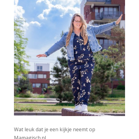
e
:
Wat leuk dat je een kijkje neemt op
Mamagisch.nl