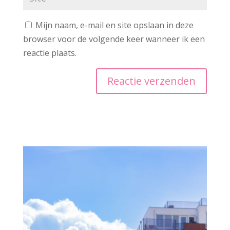
Mijn naam, e-mail en site opslaan in deze
browser voor de volgende keer wanneer ik een
reactie plaats.
A
l
t
e
r
n
a
t
i
v