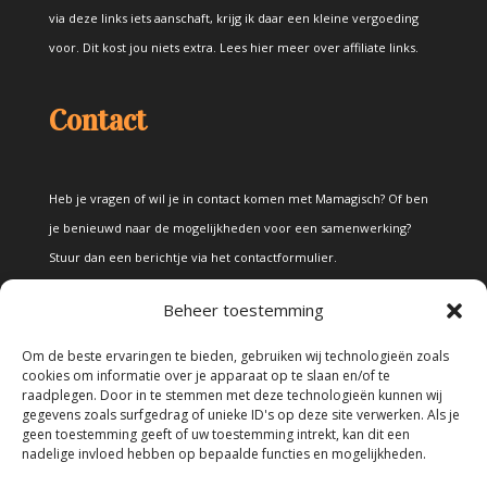
via deze links iets aanschaft, krijg ik daar een kleine vergoeding
voor. Dit kost jou niets extra.
Lees hier meer over affiliate links
.
Contact
Heb je vragen of wil je in contact komen met Mamagisch? Of ben
je benieuwd naar de mogelijkheden voor een samenwerking?
Stuur dan een berichtje via het
contactformulier
.
Beheer toestemming
Disclaimer
Om de beste ervaringen te bieden, gebruiken wij technologieën zoals
cookies om informatie over je apparaat op te slaan en/of te
raadplegen. Door in te stemmen met deze technologieën kunnen wij
Alle teksten en foto's op deze site zijn eigendom van Mamagisch.
gegevens zoals surfgedrag of unieke ID's op deze site verwerken. Als je
geen toestemming geeft of uw toestemming intrekt, kan dit een
Teksten en foto's van Mamagisch mogen onder geen beding
nadelige invloed hebben op bepaalde functies en mogelijkheden.
zonder toestemming worden overgenomen. Wanneer er gebruik