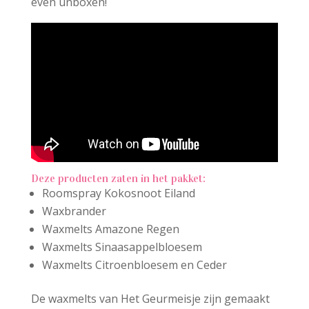
even unboxen!
Deze producten zaten in het pakket:
Roomspray Kokosnoot Eiland
Waxbrander
Waxmelts Amazone Regen
Waxmelts Sinaasappelbloesem
Waxmelts Citroenbloesem en Ceder
De waxmelts van Het Geurmeisje zijn gemaakt