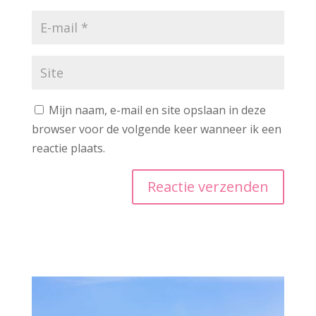
Mijn naam, e-mail en site opslaan in deze
browser voor de volgende keer wanneer ik een
reactie plaats.
A
l
t
e
r
n