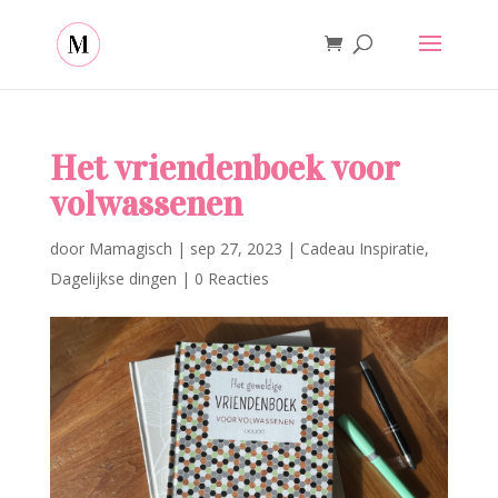
Het vriendenboek voor
volwassenen
door
Mamagisch
|
sep 27, 2023
|
Cadeau Inspiratie
,
Dagelijkse dingen
|
0 Reacties