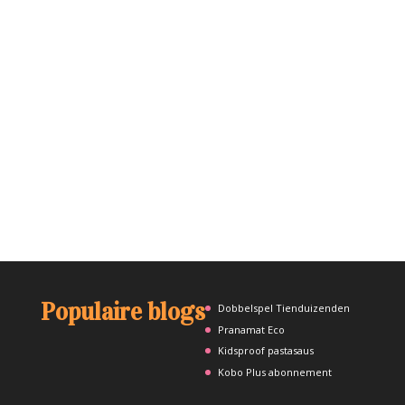
Populaire blogs
Dobbelspel Tienduizenden
Pranamat Eco
Kidsproof pastasaus
Kobo Plus abonnement