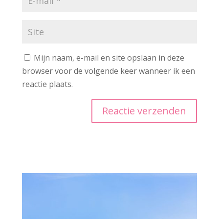
Mijn naam, e-mail en site opslaan in deze
browser voor de volgende keer wanneer ik een
reactie plaats.
A
l
t
e
r
n
a