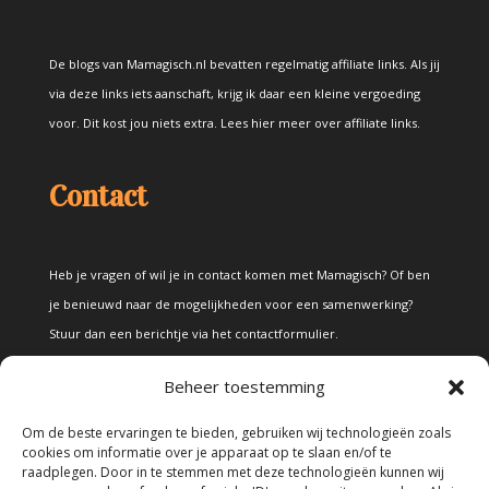
De blogs van Mamagisch.nl bevatten regelmatig affiliate links. Als jij
via deze links iets aanschaft, krijg ik daar een kleine vergoeding
voor. Dit kost jou niets extra.
Lees hier meer over affiliate links
.
Contact
Heb je vragen of wil je in contact komen met Mamagisch? Of ben
je benieuwd naar de mogelijkheden voor een samenwerking?
Stuur dan een berichtje via het
contactformulier
.
Beheer toestemming
Disclaimer
Om de beste ervaringen te bieden, gebruiken wij technologieën zoals
cookies om informatie over je apparaat op te slaan en/of te
raadplegen. Door in te stemmen met deze technologieën kunnen wij
Alle teksten en foto's op deze site zijn eigendom van Mamagisch.