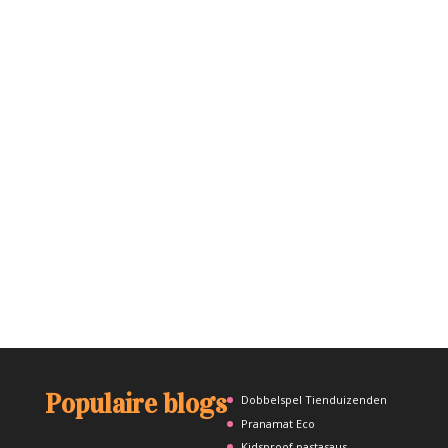
Populaire blogs
Dobbelspel Tienduizenden
Pranamat Eco
Kidsproof pastasaus