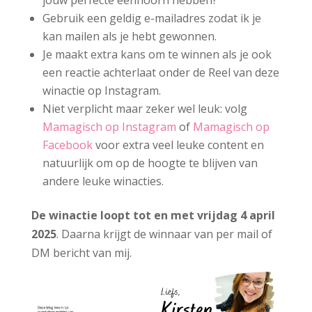
jouw perfecte eenhoorn hebben?
Gebruik een geldig e-mailadres zodat ik je
kan mailen als je hebt gewonnen.
Je maakt extra kans om te winnen als je ook
een reactie achterlaat onder de Reel van deze
winactie op Instagram.
Niet verplicht maar zeker wel leuk: volg
Mamagisch op Instagram
of
Mamagisch op
Facebook
voor extra veel leuke content en
natuurlijk om op de hoogte te blijven van
andere leuke winacties.
De winactie loopt tot en met vrijdag 4 april
2025
. Daarna krijgt de winnaar van per mail of
DM bericht van mij.