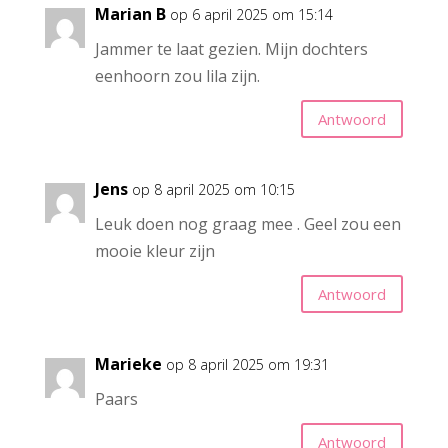
Marian B
op 6 april 2025 om 15:14
Jammer te laat gezien. Mijn dochters
eenhoorn zou lila zijn.
Antwoord
Jens
op 8 april 2025 om 10:15
Leuk doen nog graag mee . Geel zou een
mooie kleur zijn
Antwoord
Marieke
op 8 april 2025 om 19:31
Paars
Antwoord