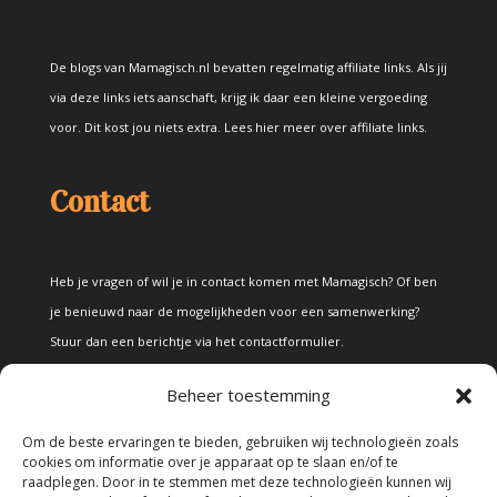
De blogs van Mamagisch.nl bevatten regelmatig affiliate links. Als jij
via deze links iets aanschaft, krijg ik daar een kleine vergoeding
voor. Dit kost jou niets extra.
Lees hier meer over affiliate links
.
Contact
Heb je vragen of wil je in contact komen met Mamagisch? Of ben
je benieuwd naar de mogelijkheden voor een samenwerking?
Stuur dan een berichtje via het
contactformulier
.
Beheer toestemming
Disclaimer
Om de beste ervaringen te bieden, gebruiken wij technologieën zoals
cookies om informatie over je apparaat op te slaan en/of te
raadplegen. Door in te stemmen met deze technologieën kunnen wij
Alle teksten en foto's op deze site zijn eigendom van Mamagisch.