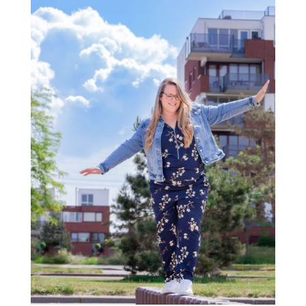
t
i
v
e
: