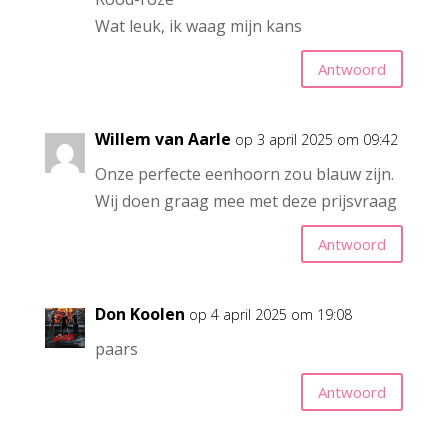
Wat leuk, ik waag mijn kans
Antwoord
Willem van Aarle
op 3 april 2025 om 09:42
Onze perfecte eenhoorn zou blauw zijn.
Wij doen graag mee met deze prijsvraag
Antwoord
Don Koolen
op 4 april 2025 om 19:08
paars
Antwoord