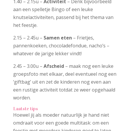
1.40 – 2.15u –
Activiteit
– Denk bijvoorbeeld
aan een spelletje Bingo of een leuke
knutselactiviteiten, passend bij het thema van
het feestje.
2.15 – 2.45u –
Samen eten
– Frietjes,
pannenkoeken, chocoladefondue, nacho’s –
whatever de jarige lekker vindt!
2.45 – 3.00u –
Afscheid
– maak nog een leuke
groepsfoto met elkaar, deel eventueel nog een
‘giftbag’ uit en zet de kinderen nog even aan
een rustige activiteit totdat ze weer opgehaald
worden.
Laatste tips
Hoewel jij als moeder natuurlijk je hand niet
omdraait voor een goede multitask: om een
feestje met meerdere kinderen goed te laten