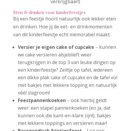
verkrijgbaar!)
Eten & drinken voor kinderfeestjes
Bij een feestje hoort natuurlijk ook lekker eten
en drinken. Hoe jij de eet- en drinkmomenten
van dit kinderfeestje echt memorabel maakt:
Versier je eigen cake of cupcake
– kunnen
we cake versieren alsjeblieft weer
terugkrijgen in de top 3 van leuke dingen op
een kinderfeestje? Zeiltje op tafel, iedereen
een dikke plak cake of cupcake en de tafel vol
met bakjes met lekkere topping en natuurlijk
véél slagroom!
Feestpannenkoeken
– ook hierbij geldt
weer: een stapel pannenkoeken (en ja, dat
kunnen ook die kant-en-klare zijn!), bakjes
met lekkere toppings en versieren maar!
Bourgondisch frietjesfeest
– Leg een