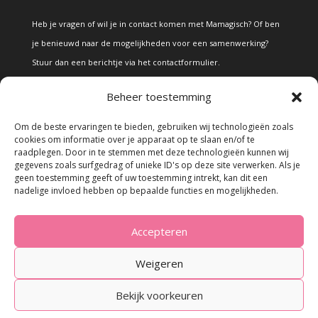
Heb je vragen of wil je in contact komen met Mamagisch? Of ben
je benieuwd naar de mogelijkheden voor een samenwerking?
Stuur dan een berichtje via het
contactformulier
.
Beheer toestemming
Disclaimer
Om de beste ervaringen te bieden, gebruiken wij technologieën zoals
cookies om informatie over je apparaat op te slaan en/of te
raadplegen. Door in te stemmen met deze technologieën kunnen wij
Alle teksten en foto's op deze site zijn eigendom van Mamagisch.
gegevens zoals surfgedrag of unieke ID's op deze site verwerken. Als je
geen toestemming geeft of uw toestemming intrekt, kan dit een
Teksten en foto's van Mamagisch mogen onder geen beding
nadelige invloed hebben op bepaalde functies en mogelijkheden.
zonder toestemming worden overgenomen. Wanneer er gebruik
wordt gemaakt van teksten en foto's van derden, zal dit
Accepteren
uitdrukkelijk worden vermeld.
Weigeren
Bekijk voorkeuren