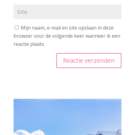
Mijn naam, e-mail en site opslaan in deze
browser voor de volgende keer wanneer ik een
reactie plaats.
A
l
t
e
r
n
a
t