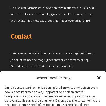
De blogs van Mamagisch.nl bevatten regelmatig affiliate links. Als jij
via deze links iets aanschaft, krijg ik daar een kleine vergoeding
voor. Dit kost jou niets extra.
Lees hier meer over affiliate links
.
Contact
Heb je vragen of wil je in contact komen met Mamagisch? Of ben
je benieuwd naar de mogelijkheden voor een samenwerking?
Stuur dan een berichtje via het
contactformulier
.
Beheer toestemming
Disclaimer
Om de beste ervaringen te bieden, gebruiken wij technologieën zoals
cookies om informatie over je apparaat op te slaan en/of te
raadplegen. Door in te stemmen met deze technologieën kunnen wij
Alle teksten en foto's op deze site zijn eigendom van Mamagisch.
gegevens zoals surfgedrag of unieke ID's op deze site verwerken. Als je
geen toestemming geeft of uw toestemming intrekt, kan dit een
Teksten en foto's van Mamagisch mogen onder geen beding