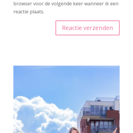
browser voor de volgende keer wanneer ik een
reactie plaats.
A
l
t
e
r
n
a
t
i
v
e
: