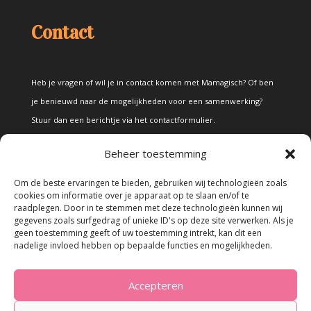
Contact
Heb je vragen of wil je in contact komen met Mamagisch? Of ben
je benieuwd naar de mogelijkheden voor een samenwerking?
Stuur dan een berichtje via het
contactformulier
.
Beheer toestemming
Disclaimer
Om de beste ervaringen te bieden, gebruiken wij technologieën zoals
cookies om informatie over je apparaat op te slaan en/of te
raadplegen. Door in te stemmen met deze technologieën kunnen wij
Alle teksten en foto's op deze site zijn eigendom van Mamagisch.
gegevens zoals surfgedrag of unieke ID's op deze site verwerken. Als je
geen toestemming geeft of uw toestemming intrekt, kan dit een
Teksten en foto's van Mamagisch mogen onder geen beding
nadelige invloed hebben op bepaalde functies en mogelijkheden.
zonder toestemming worden overgenomen. Wanneer er gebruik
wordt gemaakt van teksten en foto's van derden, zal dit
Accepteren
uitdrukkelijk worden vermeld.