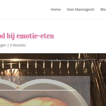
Home
Over Mamagisch
Blo
d bij emotie-eten
ngen
|
0 Reacties