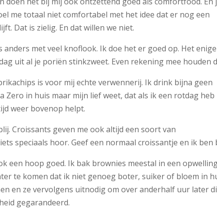
 doen het bij mij ook ontzettend goed als comfortfood. En j
oel me totaal niet comfortabel met het idee dat er nog een
t. Dat is zielig. En dat willen we niet.
ets anders met veel knoflook. Ik doe het er goed op. Het enige
 dag uit al je poriën stinkzweet. Even rekening mee houden d
rikachips is voor mij echte verwennerij. Ik drink bijna geen
a Zero in huis maar mijn lief weet, dat als ik een rotdag heb
tijd weer bovenop helpt.
lij. Croissants geven me ook altijd een soort van
ets speciaals hoor. Geef een normaal croissantje en ik ben bl
k een hoop goed. Ik bak brownies meestal in een opwelling
er te komen dat ik niet genoeg boter, suiker of bloem in h
en en ze vervolgens uitnodig om over anderhalf uur later d
gheid gegarandeerd.