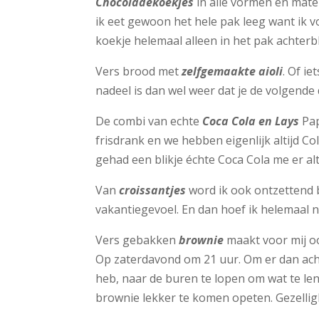
Chocoladekoekjes
in alle vormen en maten
ik eet gewoon het hele pak leeg want ik v
koekje helemaal alleen in het pak achterblijf
Vers brood met
zelfgemaakte aioli
. Of i
nadeel is dan wel weer dat je de volgende
De combi van echte
Coca Cola en Lays
Pap
frisdrank en we hebben eigenlijk altijd Col
gehad een blikje échte Coca Cola me er al
Van
croissantjes
word ik ook ontzettend b
vakantiegevoel. En dan hoef ik helemaal ni
Vers gebakken
brownie
maakt voor mij oo
Op zaterdavond om 21 uur. Om er dan acht
heb, naar de buren te lopen om wat te len
brownie lekker te komen opeten. Gezelli