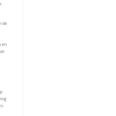
r.
n de
n en
aar
a
op
 nog
n.