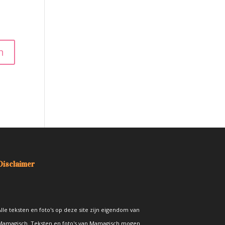
Disclaimer
lle teksten en foto's op deze site zijn eigendom van
Mamagisch. Teksten en foto's van Mamagisch mogen