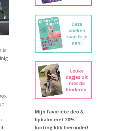
alle
inig
 ook
 en
Mijn favoriete deo &
n
lipbalm met 20%
of
korting
klik hieronder!