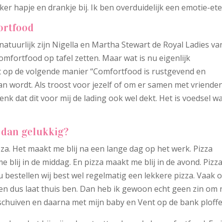
er hapje en drankje bij. Ik ben overduidelijk een emotie-ete
ortfood
natuurlijk zijn Nigella en Martha Stewart de Royal Ladies va
mfortfood op tafel zetten. Maar wat is nu eigenlijk
t op de volgende manier “Comfortfood is rustgevend en
van wordt. Als troost voor jezelf of om er samen met vriende
enk dat dit voor mij de lading ook wel dekt. Het is voedsel w
 dan gelukkig?
izza. Het maakt me blij na een lange dag op het werk. Pizza
e blij in de middag. En pizza maakt me blij in de avond. Pizz
 nu bestellen wij best wel regelmatig een lekkere pizza. Vaak 
ta en dus laat thuis ben. Dan heb ik gewoon echt geen zin om
schuiven en daarna met mijn baby en Vent op de bank ploffe