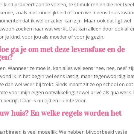
 kind probeert aan te voelen, te stimuleren en die heel vee
ekende, zoals met zindelijkheid of toen we ineens thuis kwa
 momenten dat ik wel onzeker kan zijn. Maar ook dat ligt wel
ewoon zoeken naar wat werkt. Dat kan alleen door ook af e
or je kind, voor jou als moeder of voor je gezin.
Hoe ga je om met deze levensfase en de
gen?
n. Wanneer ze moe is, kan alles wel eens ‘nee, nee, nee!’ zij
vond ik in het begin wel eens lastig, maar tegenwoordig laat
ze dan wel weer bij trekt. Sinds maart zit ze op school en dat
uimte voor mijn eigen ontwikkeling: zowel privé als qua werk. 
bedrijf. Daar is nu tijd en ruimte voor.
jouw huis? En welke regels worden het
aarbinnen is veel mogelijk. We hebben bijvoorbeeld vaste