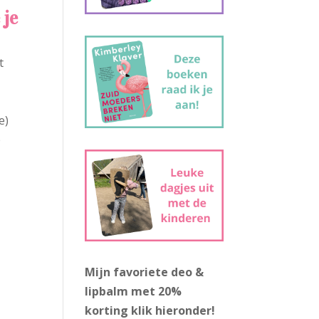
 je
t
e)
e
Mijn favoriete deo &
lipbalm met 20%
korting
klik hieronder!