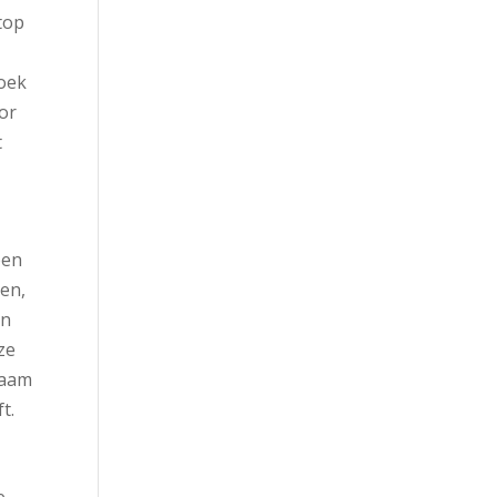
top
zoek
oor
t
ben
ken,
in
ze
zaam
t.
e