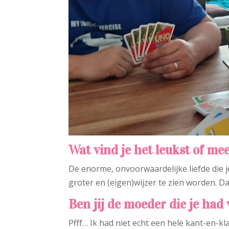
Wat vind je het leukst of me
De enorme, onvoorwaardelijke liefde die j
groter en (eigen)wijzer te zien worden. Da
Ben jij de moeder die je had 
Pfff… Ik had niet echt een hele kant-en-k