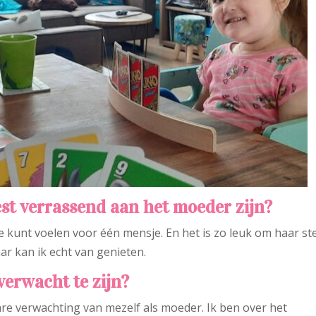
est verrassend aan het moeder zijn?
e kunt voelen voor één mensje. En het is zo leuk om haar st
ar kan ik echt van genieten.
verwacht te zijn?
lare verwachting van mezelf als moeder. Ik ben over het