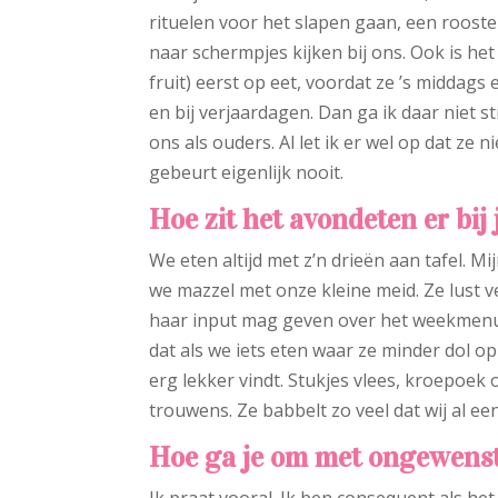
rituelen voor het slapen gaan, een roos
naar schermpjes kijken bij ons. Ook is he
fruit) eerst op eet, voordat ze ’s middags
en bij verjaardagen. Dan ga ik daar niet s
ons als ouders. Al let ik er wel op dat ze 
gebeurt eigenlijk nooit.
Hoe zit het avondeten er bij j
We eten altijd met z’n drieën aan tafel. 
we mazzel met onze kleine meid. Ze lust 
haar input mag geven over het weekmenu e
dat als we iets eten waar ze minder dol op
erg lekker vindt. Stukjes vlees, kroepoek
trouwens. Ze babbelt zo veel dat wij al een
Hoe ga je om met ongewenst
Ik praat vooral. Ik ben consequent als het