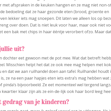
ter met afspraken in de keuken hangen en ze mag niet non-s
t de bedoeling dat ze haar gezonde eten (brood, groente en
 even lekker iets mag snoepen. Dit laten we alleen los op be
treng over doen. Dat is niet leuk voor haar, maar ook niet v
niet een bak met chips in haar ééntje verorbert ofzo. Maar da
ullie uit?
Mijn dochter eet gewoon met de pot mee. Wat dat betreft heb
veel. Misschien helpt het dat ze ook mee mag helpen met ko
n dat we aan ruilhandel doen aan tafel. Ruilhandel houdt 
 is, ze na een paar hapjes eten iets extra’s mag hebben wat 
 of pinda’s bijvoorbeeld. Ze eet momenteel wel tergend lang
 kwartier klaar zijn als ze ein-de-lijk ook haar bord leeg heef
 gedrag van je kinderen?
 om regels gaat, maar ik geloof vooral erg in uitleggen. Als j