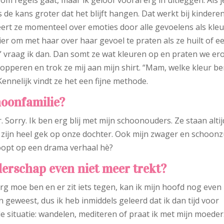
is de kans groter dat het blijft hangen. Dat werkt bij kinderen
eert ze momenteel over emoties door alle gevoelens als kle
er om met haar over haar gevoel te praten als ze huilt of e
” vraag ik dan. Dan somt ze wat kleuren op en praten we ero
opperen en trok ze mij aan mijn shirt. “Mam, welke kleur ben
Kennelijk vindt ze het een fijne methode.
hoonfamilie?
Sorry. Ik ben erg blij met mijn schoonouders. Ze staan altij
 zijn heel gek op onze dochter. Ook mijn zwager en schoon
hoopt op een drama verhaal hè?
uderschap even niet meer trekt?
 erg moe ben en er zit iets tegen, kan ik mijn hoofd nog even
n geweest, dus ik heb inmiddels geleerd dat ik dan tijd voor
 de situatie: wandelen, mediteren of praat ik met mijn moeder