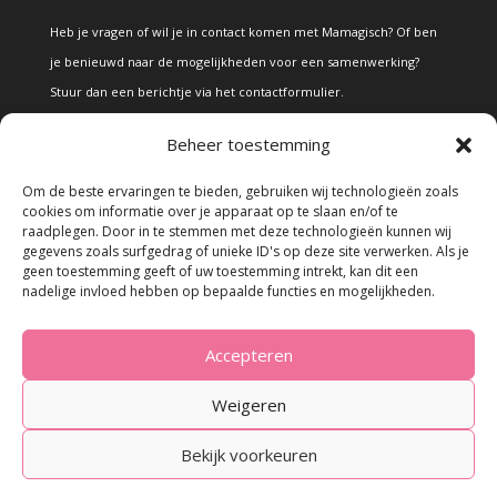
Heb je vragen of wil je in contact komen met Mamagisch? Of ben
je benieuwd naar de mogelijkheden voor een samenwerking?
Stuur dan een berichtje via het
contactformulier
.
Beheer toestemming
Disclaimer
Om de beste ervaringen te bieden, gebruiken wij technologieën zoals
cookies om informatie over je apparaat op te slaan en/of te
raadplegen. Door in te stemmen met deze technologieën kunnen wij
Alle teksten en foto's op deze site zijn eigendom van Mamagisch.
gegevens zoals surfgedrag of unieke ID's op deze site verwerken. Als je
geen toestemming geeft of uw toestemming intrekt, kan dit een
Teksten en foto's van Mamagisch mogen onder geen beding
nadelige invloed hebben op bepaalde functies en mogelijkheden.
zonder toestemming worden overgenomen. Wanneer er gebruik
wordt gemaakt van teksten en foto's van derden, zal dit
Accepteren
uitdrukkelijk worden vermeld.
Weigeren
Bekijk voorkeuren