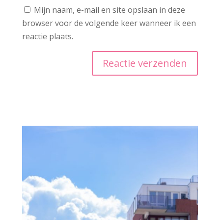
Mijn naam, e-mail en site opslaan in deze
browser voor de volgende keer wanneer ik een
reactie plaats.
A
l
t
e
r
n
a
t
i
v
e