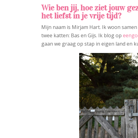
Wie ben jij, hoe ziet jouw ge
het liefst in je vrije tijd?
Mijn naam is Mirjam Hart. Ik woon samen m
twee katten: Bas en Gijs. Ik blog op
eengo
gaan we graag op stap in eigen land en ku