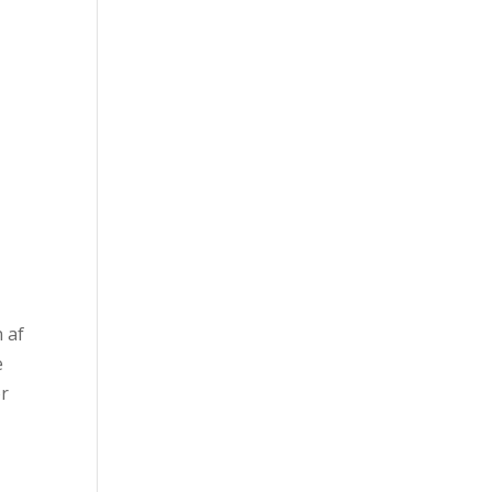
 af
e
or