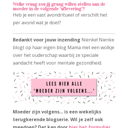
Welke vraag zou jij graag willen stellen aan de
moeder in de volgende ‘aflevering’?
Heb je een vast avondritueel of verschilt het
per avond wat je doet?
Bedankt voor jouw inzending
Nienke! Nienke
blogt op haar eigen blog Mama met een wolkje
over het ouderschap waarbij ze speciale
aandacht heeft voor mentale gezondheid.
Moeder zijn volgens… is een wekelijks
terugkerende blogserie. Wil je zelf ook
meedoen? Dat kan door
hier het formulier