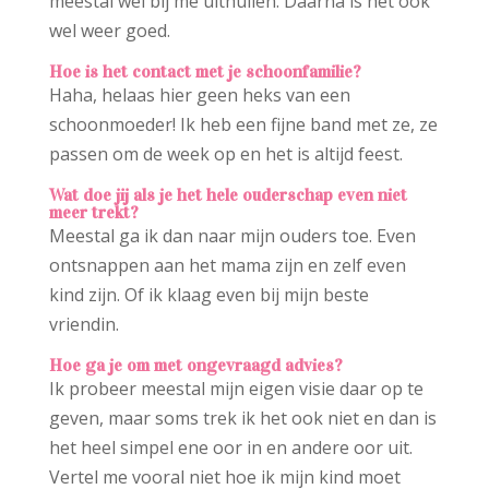
meestal wel bij me uithuilen. Daarna is het ook
wel weer goed.
Hoe is het contact met je schoonfamilie?
Haha, helaas hier geen heks van een
schoonmoeder! Ik heb een fijne band met ze, ze
passen om de week op en het is altijd feest.
Wat doe jij als je het hele ouderschap even niet
meer trekt?
Meestal ga ik dan naar mijn ouders toe. Even
ontsnappen aan het mama zijn en zelf even
kind zijn. Of ik klaag even bij mijn beste
vriendin.
Hoe ga je om met ongevraagd advies?
Ik probeer meestal mijn eigen visie daar op te
geven, maar soms trek ik het ook niet en dan is
het heel simpel ene oor in en andere oor uit.
Vertel me vooral niet hoe ik mijn kind moet