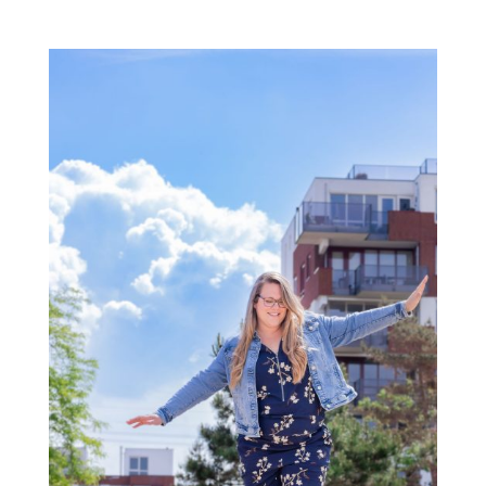
t
e
r
n
a
t
i
v
e
: