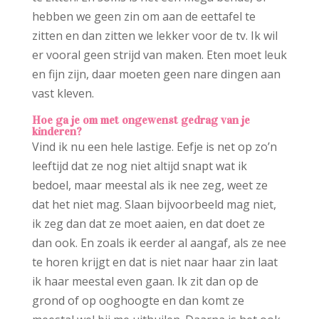
hebben we geen zin om aan de eettafel te
zitten en dan zitten we lekker voor de tv. Ik wil
er vooral geen strijd van maken. Eten moet leuk
en fijn zijn, daar moeten geen nare dingen aan
vast kleven.
Hoe ga je om met ongewenst gedrag van je
kinderen?
Vind ik nu een hele lastige. Eefje is net op zo’n
leeftijd dat ze nog niet altijd snapt wat ik
bedoel, maar meestal als ik nee zeg, weet ze
dat het niet mag. Slaan bijvoorbeeld mag niet,
ik zeg dan dat ze moet aaien, en dat doet ze
dan ook. En zoals ik eerder al aangaf, als ze nee
te horen krijgt en dat is niet naar haar zin laat
ik haar meestal even gaan. Ik zit dan op de
grond of op ooghoogte en dan komt ze