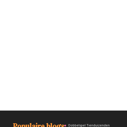
Populaire blogs
Dobbelspel Tienduizenden