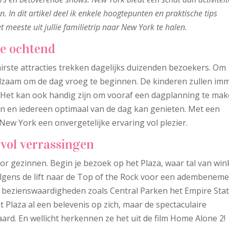
. In dit artikel deel ik enkele hoogtepunten en praktische tips
 meeste uit jullie familietrip naar New York te halen.
de ochtend
irste attracties trekken dagelijks duizenden bezoekers. Om
aadzaam om de dag vroeg te beginnen. De kinderen zullen im
g. Het kan ook handig zijn om vooraf een dagplanning te mak
n en iedereen optimaal van de dag kan genieten. Met een
New York een onvergetelijke ervaring vol plezier.
 vol verrassingen
or gezinnen. Begin je bezoek op het Plaza, waar tal van win
olgens de lift naar de Top of the Rock voor een adembenem
che bezienswaardigheden zoals Central Parken het Empire Sta
 Plaza al een belevenis op zich, maar de spectaculaire
aard. En wellicht herkennen ze het uit de film Home Alone 2!