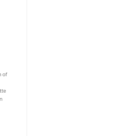
m of
tte
en