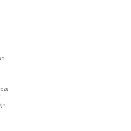
en
loze
”
ijn