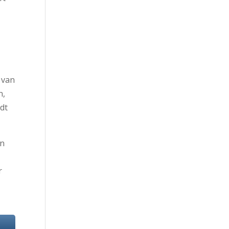
r van
n,
dt
an
r