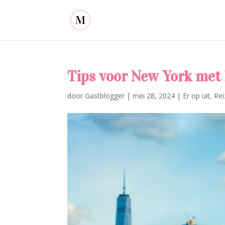
Tips voor New York met
door
Gastblogger
|
mei 28, 2024
|
Er op uit
,
Rei