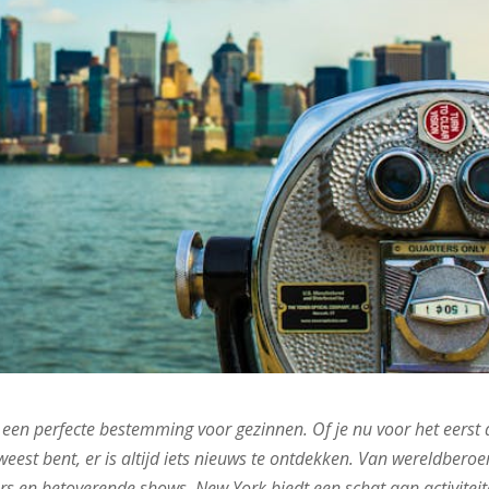
is een perfecte bestemming voor gezinnen. Of je nu voor het eerst 
weest bent, er is altijd iets nieuws te ontdekken. Van wereldber
s en betoverende shows. New York biedt een schat aan activitei