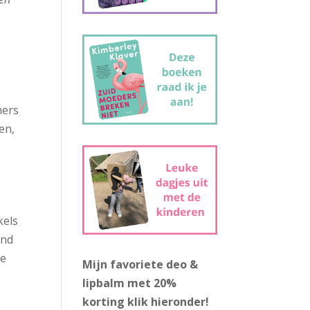
mers
en,
kels
end
te
Mijn favoriete deo &
lipbalm met 20%
korting
klik hieronder!