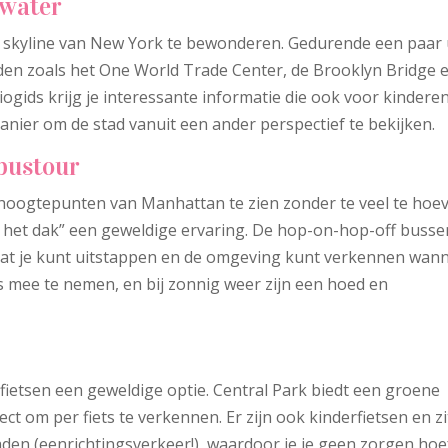
 water
 skyline van New York te bewonderen. Gedurende een paar
den zoals het One World Trade Center, de Brooklyn Bridge 
iogids krijg je interessante informatie die ook voor kindere
manier om de stad vanuit een ander perspectief te bekijken.
bustour
 hoogtepunten van Manhattan te zien zonder te veel te hoe
p het dak” een geweldige ervaring. De hop-on-hop-off busse
 zodat je kunt uitstappen en de omgeving kunt verkennen wan
ks mee te nemen, en bij zonnig weer zijn een hoed en
fietsen een geweldige optie. Central Park biedt een groene
ct om per fiets te verkennen. Er zijn ook kinderfietsen en zi
paden (eenrichtingsverkeer!), waardoor je je geen zorgen hoe