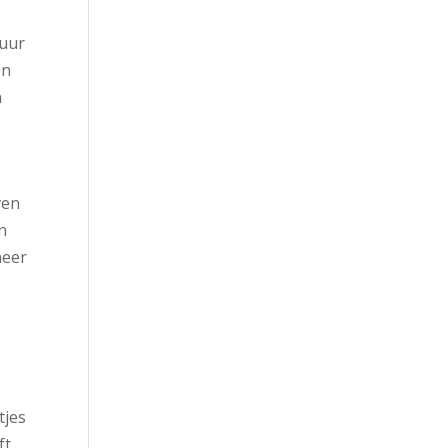
 uur
en
n
ven
n
neer
tjes
ft