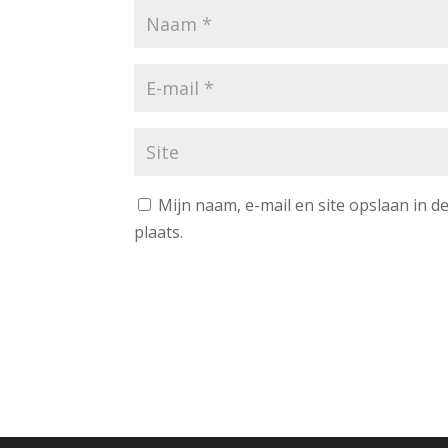
Mijn naam, e-mail en site opslaan in 
plaats.
A
l
t
e
r