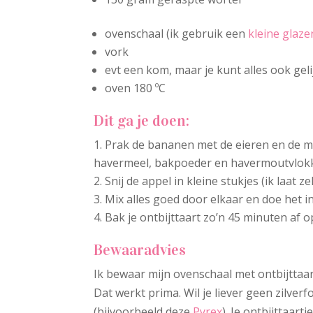
ovenschaal (ik gebruik een
kleine glaze
vork
evt een kom, maar je kunt alles ook gel
oven 180 ºC
Dit ga je doen:
Prak de bananen met de eieren en de m
havermeel, bakpoeder en havermoutvlok
Snij de appel in kleine stukjes (ik laat ze
Mix alles goed door elkaar en doe het in
Bak je ontbijttaart zo’n 45 minuten af o
Bewaaradvies
Ik bewaar mijn ovenschaal met ontbijttaar
Dat werkt prima. Wil je liever geen zilve
(bijvoorbeeld deze
Pyrex
). Je ontbijttaart