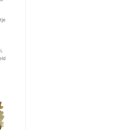
tje
i,
eld