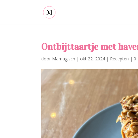
Ontbijttaartje met have
door
Mamagisch
|
okt 22, 2024
|
Recepten
|
0 