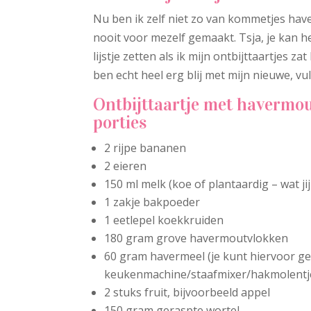
Nu ben ik zelf niet zo van kommetjes have
nooit voor mezelf gemaakt. Tsja, je kan he
lijstje zetten als ik mijn ontbijttaartjes z
ben echt heel erg blij met mijn nieuwe, vu
Ontbijttaartje met havermout
porties
2 rijpe bananen
2 eieren
150 ml melk (koe of plantaardig – wat jij
1 zakje bakpoeder
1 eetlepel koekkruiden
180 gram grove havermoutvlokken
60 gram havermeel (je kunt hiervoor 
keukenmachine/staafmixer/hakmolentj
2 stuks fruit, bijvoorbeeld appel
150 gram geraspte wortel