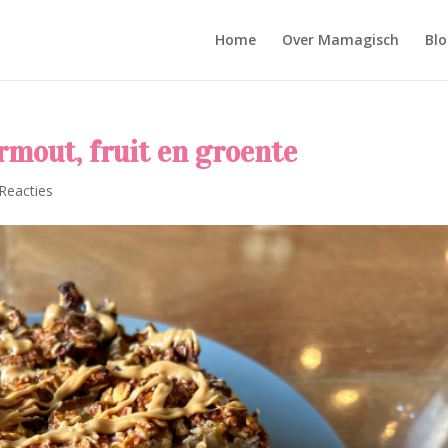
Home
Over Mamagisch
Blo
rmout, fruit en groente
Reacties