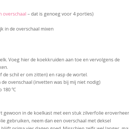
n overschaal
– dat is genoeg voor 4 porties)
ijk in de overschaal mixen
elk. Voeg hier de koekkruiden aan toe en vervolgens de
ken.
lf de schil er om zitten) en rasp de wortel.
 de ovenschaal (invetten was bij mij niet nodig)
p 180 ºC
t gewoon in de koelkast met een stuk zilverfolie eroverheen
rfolie gebruiken, neem dan een overschaal met deksel
je blijft prima vier dagen goed. Misschien zelfs wel langer, ma