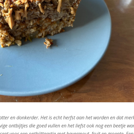
atter en donkerder. Het is echt herfst aan het worden en dat merk
vige ontbijtjes die goed vullen en het liefst ook nog een beetje w
recept voor een ontbijttaartje met havermout, fruit en groente. Een