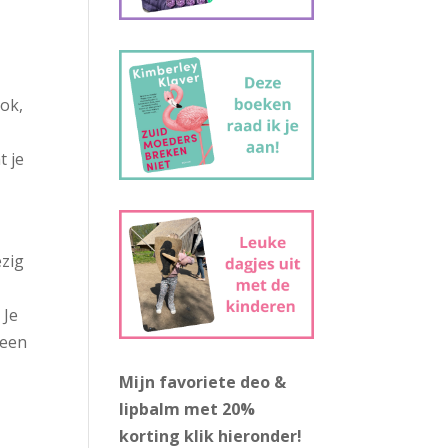
ok,
t je
ezig
 Je
heen
Mijn favoriete deo &
lipbalm met 20%
korting
klik hieronder!