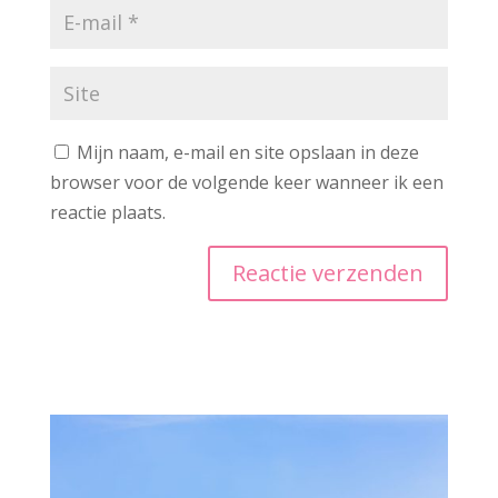
Mijn naam, e-mail en site opslaan in deze
browser voor de volgende keer wanneer ik een
reactie plaats.
A
l
t
e
r
n
a