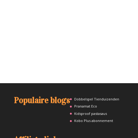
Populaire blogs
Dobbelspel Tienduizenden
Pranamat Eco
Kidsproof pastasaus
Kobo Plus abonnement