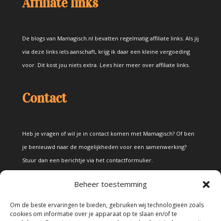
Affiliate links
De blogs van Mamagisch.nl bevatten regelmatig affiliate links. Als jij
via deze links iets aanschaft, krijg ik daar een kleine vergoeding
voor. Dit kost jou niets extra.
Lees hier meer over affiliate links
.
Contact
Heb je vragen of wil je in contact komen met Mamagisch? Of ben
je benieuwd naar de mogelijkheden voor een samenwerking?
Stuur dan een berichtje via het
contactformulier
.
Beheer toestemming
Disclaimer
Om de beste ervaringen te bieden, gebruiken wij technologieën zoals
cookies om informatie over je apparaat op te slaan en/of te