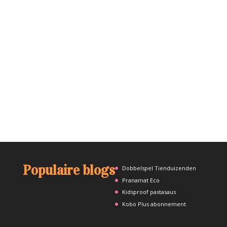
Populaire blogs
Dobbelspel Tienduizenden
Pranamat Eco
Kidsproof pastasaus
Kobo Plus abonnement