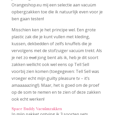
Orangeshop.eu mij een selectie aan vacuüm
opbergzakken toe die ik natuurlijk even voor je
ben gaan testen!
Misschien ken je het principe wel. Een grote
plastic zak die je kunt vullen met kleding,
kussen, dekbedden of zelfs knuffels die je
vervolgens met de stofzuiger vacuüm trekt. Als
je net zo
oud
jong bent als ik, heb je dit soort
zakken wellicht ook wel eens op Tell Sell
voorbij zien komen (toegegeven: Tell Sell was
vroeger echt mijn guilty pleasure tv – it’s
amaaaaazing!). Maar, het is goed om de proef
op de som te nemen en te zien of deze zakken
ook echt werken!
Space Buddy Vacuümzakken
In mijn pakket ontving ik 3 soorten sets