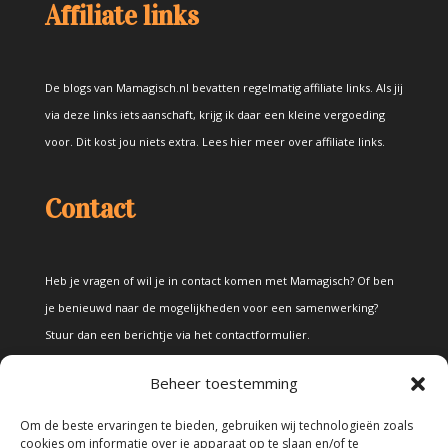
Affiliate links
De blogs van Mamagisch.nl bevatten regelmatig affiliate links. Als jij
via deze links iets aanschaft, krijg ik daar een kleine vergoeding
voor. Dit kost jou niets extra.
Lees hier meer over affiliate links
.
Contact
Heb je vragen of wil je in contact komen met Mamagisch? Of ben
je benieuwd naar de mogelijkheden voor een samenwerking?
Stuur dan een berichtje via het
contactformulier
.
Beheer toestemming
Disclaimer
Om de beste ervaringen te bieden, gebruiken wij technologieën zoals
cookies om informatie over je apparaat op te slaan en/of te