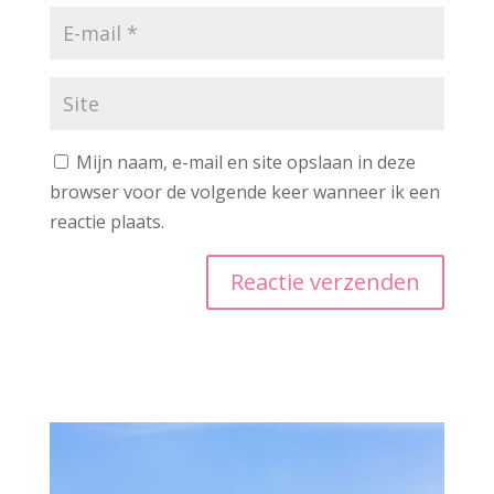
Mijn naam, e-mail en site opslaan in deze
browser voor de volgende keer wanneer ik een
reactie plaats.
A
l
t
e
r
n