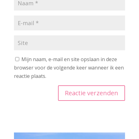
Mijn naam, e-mail en site opslaan in deze
browser voor de volgende keer wanneer ik een
reactie plaats.
A
l
t
e
r