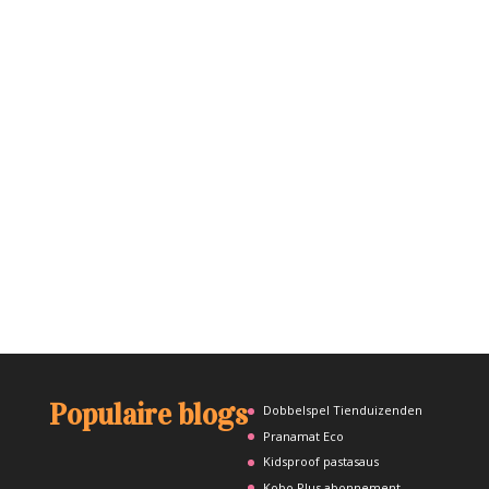
Populaire blogs
Dobbelspel Tienduizenden
Pranamat Eco
Kidsproof pastasaus
Kobo Plus abonnement