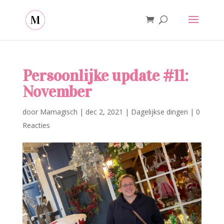
Persoonlijke update #11:
November
door
Mamagisch
|
dec 2, 2021
|
Dagelijkse dingen
|
0
Reacties