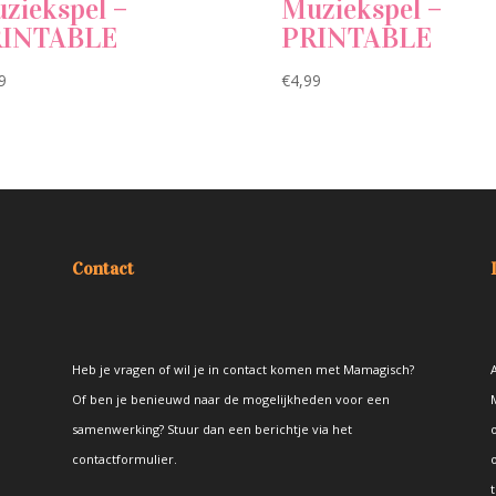
ziekspel –
Muziekspel –
RINTABLE
PRINTABLE
9
€
4,99
Contact
Heb je vragen of wil je in contact komen met Mamagisch?
A
Of ben je benieuwd naar de mogelijkheden voor een
samenwerking? Stuur dan een berichtje via het
contactformulier
.
t