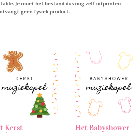
intable. Je moet het bestand dus nog zelf uitprinten
ontvangt geen fysiek product.
t Kerst
Het Babyshower