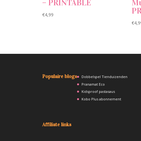
– PRINTABLE
Mu
P
€
4,99
€
4,9
Populaire blogs
Dobbelspel Tienduizenden
Pranamat Eco
Kidsproof pastasaus
Kobo Plus abonnement
Affiliate links