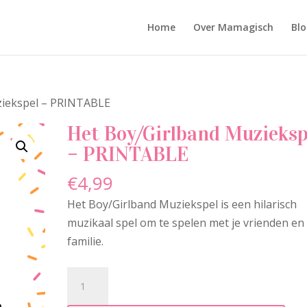
Home
Over Mamagisch
Blo
ziekspel – PRINTABLE
Het Boy/Girlband Muzieksp
– PRINTABLE
€
4,99
Het Boy/Girlband Muziekspel is een hilarisch
muzikaal spel om te spelen met je vrienden en
familie.
Het
A
Boy/Girlband
l