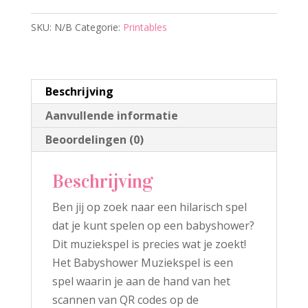
aantal
n
SKU:
N/B
Categorie:
Printables
a
t
i
v
Beschrijving
e
Aanvullende informatie
:
Beoordelingen (0)
Beschrijving
Ben jij op zoek naar een hilarisch spel
dat je kunt spelen op een babyshower?
Dit muziekspel is precies wat je zoekt!
Het Babyshower Muziekspel is een
spel waarin je aan de hand van het
scannen van QR codes op de