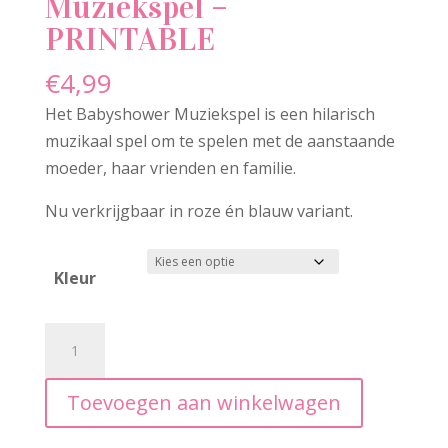
Muziekspel –
PRINTABLE
€
4,99
Het Babyshower Muziekspel is een hilarisch
muzikaal spel om te spelen met de aanstaande
moeder, haar vrienden en familie.
Nu verkrijgbaar in roze én blauw variant.
Kleur
Het
A
Babyshower
l
Muziekspel
t
Toevoegen aan winkelwagen
-
e
PRINTABLE
r