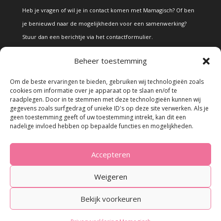
Heb je vragen of wil je in contact komen met Mamagisch? Of ben
je benieuwd naar de mogelijkheden voor een samenwerking?
Stuur dan een berichtje via het
contactformulier
.
Beheer toestemming
Disclaimer
Om de beste ervaringen te bieden, gebruiken wij technologieën zoals
cookies om informatie over je apparaat op te slaan en/of te
raadplegen. Door in te stemmen met deze technologieën kunnen wij
Alle teksten en foto's op deze site zijn eigendom van Mamagisch.
gegevens zoals surfgedrag of unieke ID's op deze site verwerken. Als je
geen toestemming geeft of uw toestemming intrekt, kan dit een
Teksten en foto's van Mamagisch mogen onder geen beding
nadelige invloed hebben op bepaalde functies en mogelijkheden.
zonder toestemming worden overgenomen. Wanneer er gebruik
wordt gemaakt van teksten en foto's van derden, zal dit
Accepteren
uitdrukkelijk worden vermeld.
Weigeren
Bekijk voorkeuren