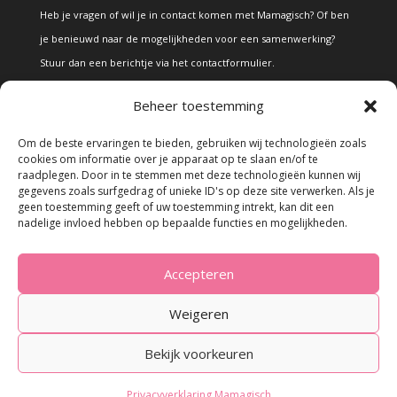
Heb je vragen of wil je in contact komen met Mamagisch? Of ben
je benieuwd naar de mogelijkheden voor een samenwerking?
Stuur dan een berichtje via het
contactformulier
.
Beheer toestemming
Disclaimer
Om de beste ervaringen te bieden, gebruiken wij technologieën zoals
cookies om informatie over je apparaat op te slaan en/of te
raadplegen. Door in te stemmen met deze technologieën kunnen wij
Alle teksten en foto's op deze site zijn eigendom van Mamagisch.
gegevens zoals surfgedrag of unieke ID's op deze site verwerken. Als je
geen toestemming geeft of uw toestemming intrekt, kan dit een
Teksten en foto's van Mamagisch mogen onder geen beding
nadelige invloed hebben op bepaalde functies en mogelijkheden.
zonder toestemming worden overgenomen. Wanneer er gebruik
wordt gemaakt van teksten en foto's van derden, zal dit
Accepteren
uitdrukkelijk worden vermeld.
Weigeren
Bekijk voorkeuren
© 2023 - Mamagisch.nl
Privacyverklaring Mamagisch