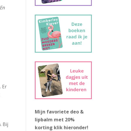
 En
. Er
k
Mijn favoriete deo &
lipbalm met 20%
 Bij
korting
klik hieronder!