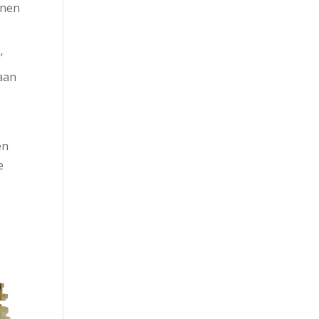
enen
’
gaan
en
e