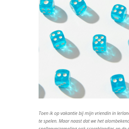
Toen ik op vakantie bij mijn vriendin in Ierla
te spelen. Maar naast dat we het alombekend
spellenverzameling ook scoreblaadjes en de s