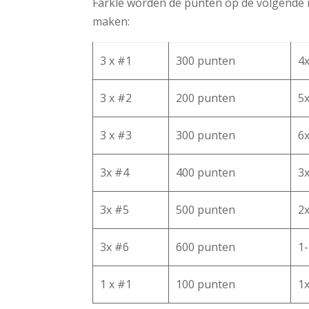
Farkle worden de punten op de volgende 
maken:
3 x #1
300 punten
4x
3 x #2
200 punten
5x
3 x #3
300 punten
6x
3x #4
400 punten
3x
3x #5
500 punten
2x
3x #6
600 punten
1-
1 x #1
100 punten
1