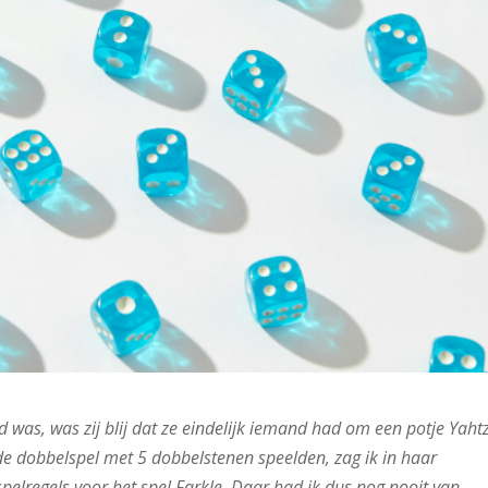
nd was, was zij blij dat ze eindelijk iemand had om een potje Yaht
e dobbelspel met 5 dobbelstenen speelden, zag ik in haar
pelregels voor het spel Farkle. Daar had ik dus nog nooit van