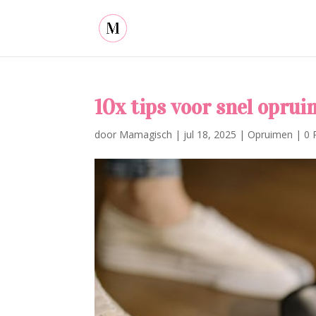
10x tips voor snel oprui
door
Mamagisch
|
jul 18, 2025
|
Opruimen
|
0 