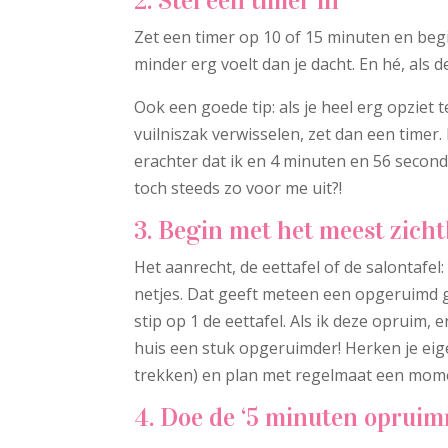
2. Stel een timer in
Zet een timer op 10 of 15 minuten en begi
minder erg voelt dan je dacht. En hé, als 
Ook een goede tip: als je heel erg opziet
vuilniszak verwisselen, zet dan een timer.
erachter dat ik en 4 minuten en 56 secon
toch steeds zo voor me uit?!
3. Begin met het meest zich
Het aanrecht, de eettafel of de salontafel:
netjes. Dat geeft meteen een opgeruimd ge
stip op 1 de eettafel. Als ik deze opruim, 
huis een stuk opgeruimder! Herken je eige
trekken) en plan met regelmaat een momen
4. Doe de ‘5 minuten opruim