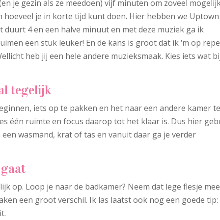
 (en je gezin als ze meedoen) vijf minuten om zoveel mogelij
an hoeveel je in korte tijd kunt doen. Hier hebben we Uptown
et duurt 4 en een halve minuut en met deze muziek ga ik
imen een stuk leuker! En de kans is groot dat ik ‘m op rep
Wellicht heb jij een hele andere muzieksmaak. Kies iets wat bij
l tegelijk
 beginnen, iets op te pakken en het naar een andere kamer t
es één ruimte en focus daarop tot het klaar is. Dus hier geb
in een wasmand, krat of tas en vanuit daar ga je verder
 gaat
lijk op. Loop je naar de badkamer? Neem dat lege flesje me
ken een groot verschil. Ik las laatst ook nog een goede tip:
t.