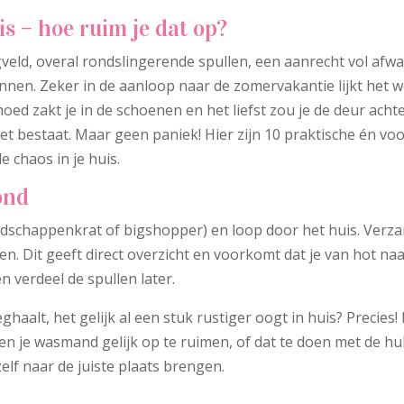
s – hoe ruim je dat op?
lagveld, overal rondslingerende spullen, een aanrecht vol afw
nnen. Zeker in de aanloop naar de zomervakantie lijkt het w
ed zakt je in de schoenen en het liefst zou je de deur achte
et bestaat. Maar geen paniek! Hier zijn 10 praktische én voo
e chaos in je huis.
ond
dschappenkrat of bigshopper) en loop door het huis. Verz
gen. Dit geeft direct overzicht en voorkomt dat je van hot na
n verdeel de spullen later.
eghaalt, het gelijk al een stuk rustiger oogt in huis? Precies!
zen je wasmand gelijk op te ruimen, of dat te doen met de hu
zelf naar de juiste plaats brengen.