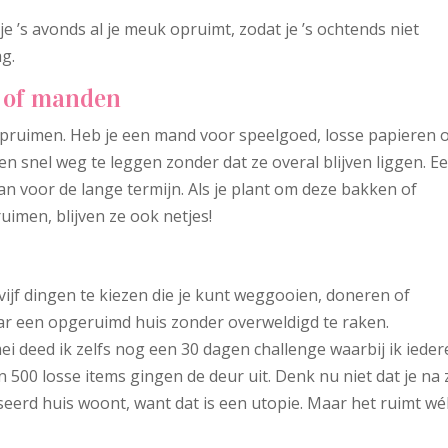
 je ’s avonds al je meuk opruimt, zodat je ’s ochtends niet
ag.
n of manden
opruimen. Heb je een mand voor speelgoed, losse papieren 
en snel weg te leggen zonder dat ze overal blijven liggen. E
n voor de lange termijn. Als je plant om deze bakken of
uimen, blijven ze ook netjes!
vijf dingen te kiezen die je kunt weggooien, doneren of
aar een opgeruimd huis zonder overweldigd te raken.
mei deed ik zelfs nog een 30 dagen challenge waarbij ik ieder
500 losse items gingen de deur uit. Denk nu niet dat je na 
eerd huis woont, want dat is een utopie. Maar het ruimt wé