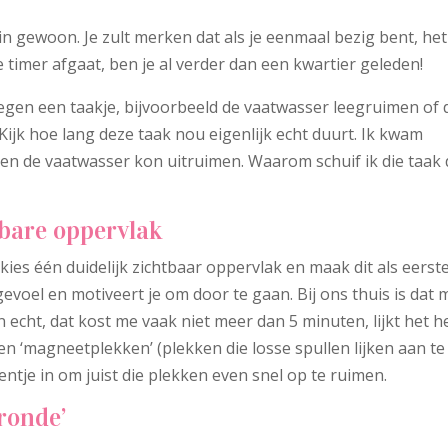
n gewoon. Je zult merken dat als je eenmaal bezig bent, het
de timer afgaat, ben je al verder dan een kwartier geleden!
 tegen een taakje, bijvoorbeeld de vaatwasser leegruimen of 
 Kijk hoe lang deze taak nou eigenlijk echt duurt. Ik kwam
den de vaatwasser kon uitruimen. Waarom schuif ik die taak
tbare oppervlak
 kies één duidelijk zichtbaar oppervlak en maak dit als eerst
voel en motiveert je om door te gaan. Bij ons thuis is dat 
en echt, dat kost me vaak niet meer dan 5 minuten, lijkt het h
n ‘magneetplekken’ (plekken die losse spullen lijken aan te
tje in om juist die plekken even snel op te ruimen.
ronde’