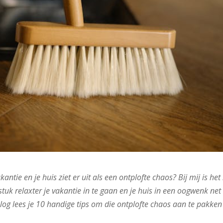
tie en je huis ziet er uit als een ontplofte chaos? Bij mij is het 
tuk relaxter je vakantie in te gaan en je huis in een oogwenk net
blog lees je 10 handige tips om die ontplofte chaos aan te pakken