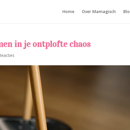
Home
Over Mamagisch
Blo
men in je ontplofte chaos
Reacties