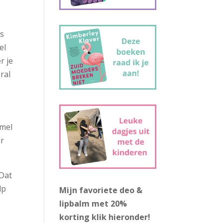
as
el
r je
ral
amel
ar
 Dat
lp
Mijn favoriete deo &
lipbalm met 20%
korting
klik hieronder!