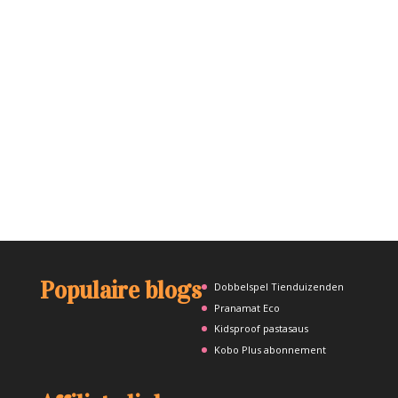
Populaire blogs
Dobbelspel Tienduizenden
Pranamat Eco
Kidsproof pastasaus
Kobo Plus abonnement