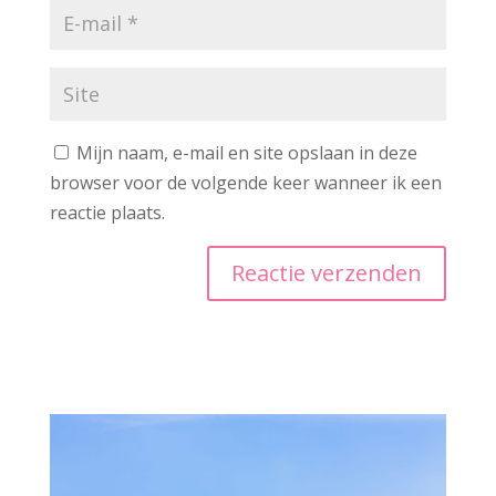
Mijn naam, e-mail en site opslaan in deze
browser voor de volgende keer wanneer ik een
reactie plaats.
A
l
t
e
r
n
a