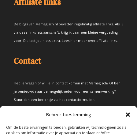
Affiliate links
De blogs van Mamagisch.nl bevatten regelmatig affiliate links. Als jij
via deze links iets aanschaft, krijg ik daar een kleine vergoeding
voor. Dit kost jou niets extra.
Lees hier meer over affiliate links
.
Contact
Heb je vragen of wil je in contact komen met Mamagisch? Of ben
je benieuwd naar de mogelijkheden voor een samenwerking?
Stuur dan een berichtje via het
contactformulier
.
Beheer toestemming
Disclaimer
Om de beste ervaringen te bieden, gebruiken wij technologieën zoals
cookies om informatie over je apparaat op te slaan en/of te