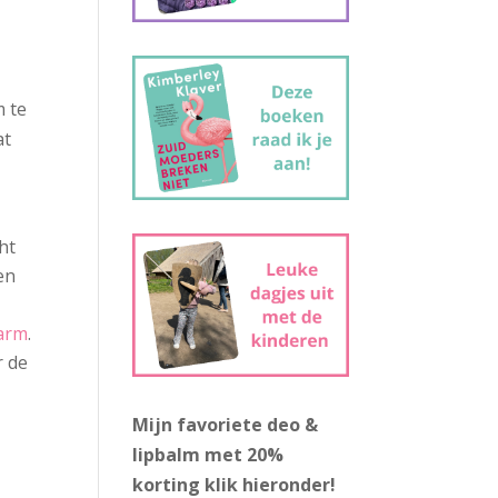
n
m te
at
ht
en
warm
.
r de
Mijn favoriete deo &
lipbalm met 20%
korting
klik hieronder!