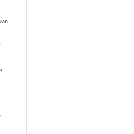
 van
s
.
f
n
e