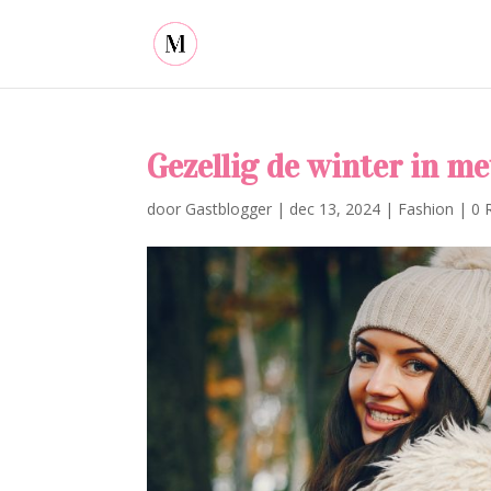
Gezellig de winter in m
door
Gastblogger
|
dec 13, 2024
|
Fashion
|
0 