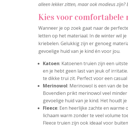
alleen lekker zitten, maar ook modieus zijn? E
Kies voor comfortabele 
Wanneer je op zoek gaat naar de perfecte w
letten op het materiaal. In de winter wil je
kriebelen. Gelukkig zijn er genoeg materi
gevoelige huid van je kind én voor jou.
Katoen
: Katoenen truien zijn een uits
en je hebt geen last van jeuk of irritati
te dikke trui zit. Perfect voor een casual
Merinowol
: Merinowol is een van de b
Bovendien prikt merinowol veel minder
gevoelige huid van je kind. Het houdt j
Fleece
: Een heerlijke zachte en warme o
lichaam warm zonder te veel volume toe 
Fleece truien zijn ook ideaal voor buite