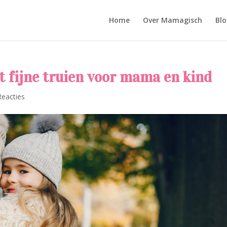
Home
Over Mamagisch
Blo
et fijne truien voor mama en kind
Reacties