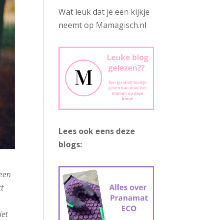
Wat leuk dat je een kijkje
neemt op Mamagisch.nl
Lees ook eens deze
blogs:
 een
kt
iet