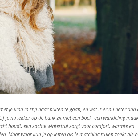
 je kind in stijl naar buiten te gaan, en wat is er nu beter dan
Of je nu lekker op de bank zit met een boek, een wandeling maa
ht houdt, een zachte wintertrui zorgt voor comfort, warmte en
den. Maar waar kun je op letten als je matching truien zoekt die n