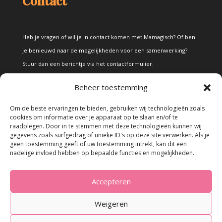
Contact
Heb je vragen of wil je in contact komen met Mamagisch? Of ben
je benieuwd naar de mogelijkheden voor een samenwerking?
Stuur dan een berichtje via het
contactformulier
.
Beheer toestemming
Disclaimer
Om de beste ervaringen te bieden, gebruiken wij technologieën zoals
cookies om informatie over je apparaat op te slaan en/of te
raadplegen. Door in te stemmen met deze technologieën kunnen wij
Alle teksten en foto's op deze site zijn eigendom van Mamagisch.
gegevens zoals surfgedrag of unieke ID's op deze site verwerken. Als je
geen toestemming geeft of uw toestemming intrekt, kan dit een
Teksten en foto's van Mamagisch mogen onder geen beding
nadelige invloed hebben op bepaalde functies en mogelijkheden.
zonder toestemming worden overgenomen. Wanneer er gebruik
wordt gemaakt van teksten en foto's van derden, zal dit
Accepteren
uitdrukkelijk worden vermeld.
Weigeren