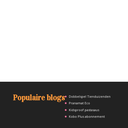
Populaire blogs
Dobbelspel Tienduizenden
Pranamat Eco
Kidsproof pastasaus
Kobo Plus abonnement