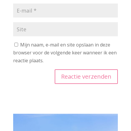
Mijn naam, e-mail en site opslaan in deze
browser voor de volgende keer wanneer ik een
reactie plaats.
A
l
t
e
r
n