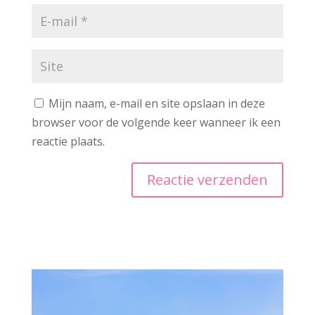
Mijn naam, e-mail en site opslaan in deze
browser voor de volgende keer wanneer ik een
reactie plaats.
A
l
t
e
r
n