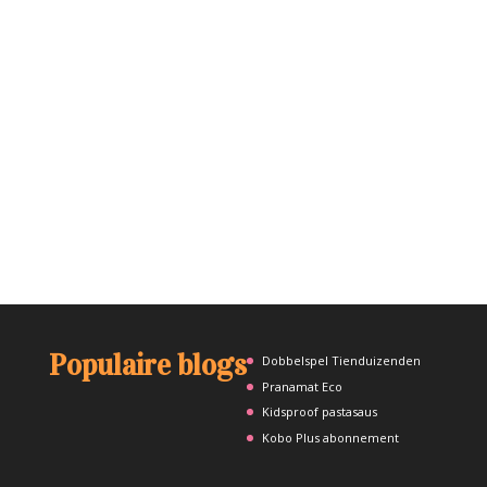
Populaire blogs
Dobbelspel Tienduizenden
Pranamat Eco
Kidsproof pastasaus
Kobo Plus abonnement