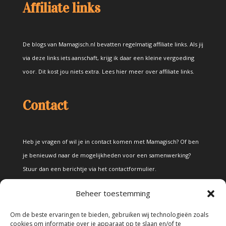
Affiliate links
De blogs van Mamagisch.nl bevatten regelmatig affiliate links. Als jij
via deze links iets aanschaft, krijg ik daar een kleine vergoeding
voor. Dit kost jou niets extra.
Lees hier meer over affiliate links
.
Contact
Heb je vragen of wil je in contact komen met Mamagisch? Of ben
je benieuwd naar de mogelijkheden voor een samenwerking?
Stuur dan een berichtje via het
contactformulier
.
Beheer toestemming
Disclaimer
Om de beste ervaringen te bieden, gebruiken wij technologieën zoals
cookies om informatie over je apparaat op te slaan en/of te