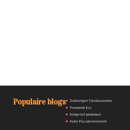
Populaire blogs
Dobbelspel Tienduizenden
Pranamat Eco
Kidsproof pastasaus
Kobo Plus abonnement