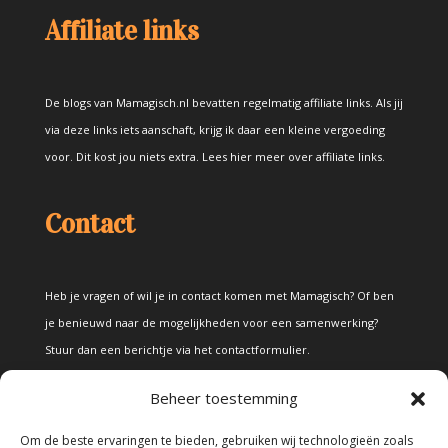
Affiliate links
De blogs van Mamagisch.nl bevatten regelmatig affiliate links. Als jij
via deze links iets aanschaft, krijg ik daar een kleine vergoeding
voor. Dit kost jou niets extra.
Lees hier meer over affiliate links
.
Contact
Heb je vragen of wil je in contact komen met Mamagisch? Of ben
je benieuwd naar de mogelijkheden voor een samenwerking?
Stuur dan een berichtje via het
contactformulier
.
Beheer toestemming
Disclaimer
Om de beste ervaringen te bieden, gebruiken wij technologieën zoals