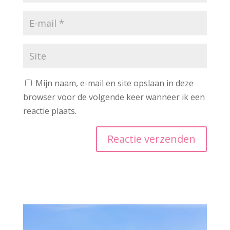
Mijn naam, e-mail en site opslaan in deze
browser voor de volgende keer wanneer ik een
reactie plaats.
A
l
t
e
r
n