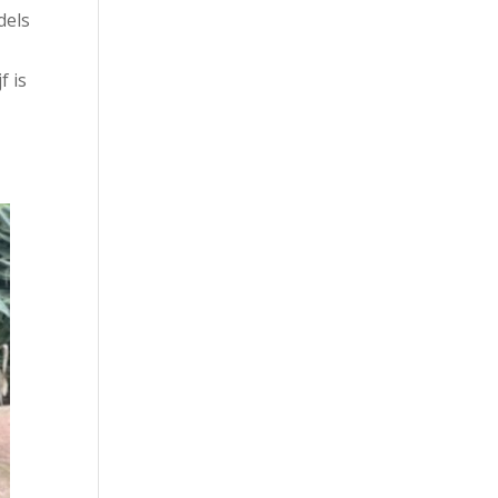
dels
f is