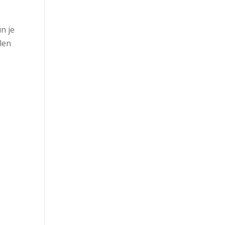
n je
len