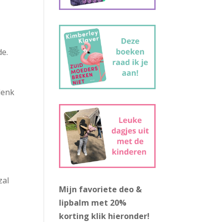
s
de.
denk
zal
Mijn favoriete deo &
lipbalm met 20%
korting
klik hieronder!