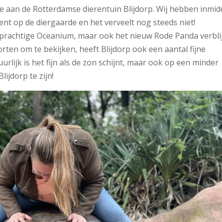
je aan de Rotterdamse dierentuin Blijdorp. Wij hebben inmid
ent op de diergaarde en het verveelt nog steeds niet!
 prachtige Oceanium, maar ook het nieuw Rode Panda verblij
rten om te bekijken, heeft Blijdorp ook een aantal fijne
urlijk is het fijn als de zon schijnt, maar ook op een minder
lijdorp te zijn!