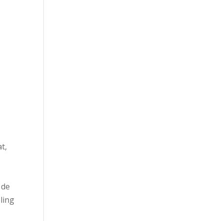
t,
 de
ling