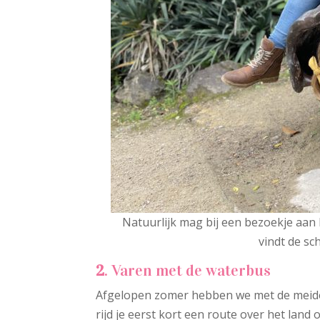
Natuurlijk mag bij een bezoekje aan B
vindt de sc
2
. Varen met de waterbus
Afgelopen zomer hebben we met de meide
rijd je eerst kort een route over het land